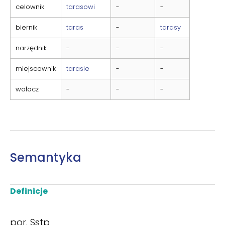
celownik
tarasowi
-
-
biernik
taras
-
tarasy
narzędnik
-
-
-
miejscownik
tarasie
-
-
wołacz
-
-
-
Semantyka
Definicje
por. Sstp