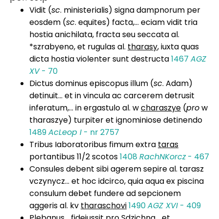
Vidit (
sc
. ministerialis) signa dampnorum per
eosdem (
sc
. equites) facta,... eciam vidit tria
hostia anichilata, fracta seu seccata al.
*szrabyeno, et rugulas al.
tharasy
, iuxta quas
dicta hostia violenter sunt destructa
1467
AGZ
XV
- 70
Dictus dominus episcopus illum (
sc
. Adam)
detinuit... et in vincula ac carcerem detrusit
inferatum,... in ergastulo al. w
charaszye
(
pro
w
tharaszye) turpiter et ignominiose detinendo
1489
AcLeop I
- nr 2757
Tribus Iaboratoribus fimum extra
taras
portantibus 11/2 scotos
1408
RachNKorcz
- 467
Consules debent sibi agerem sepire al. tarasz
vczynycz... et hoc idcirco, quia aqua ex piscina
consulum debet fundere ad sepcionem
aggeris al. kv
tharaschovi
1490
AGZ XVI
- 409
Plebanus... fideiussit pro Sdzichna... et