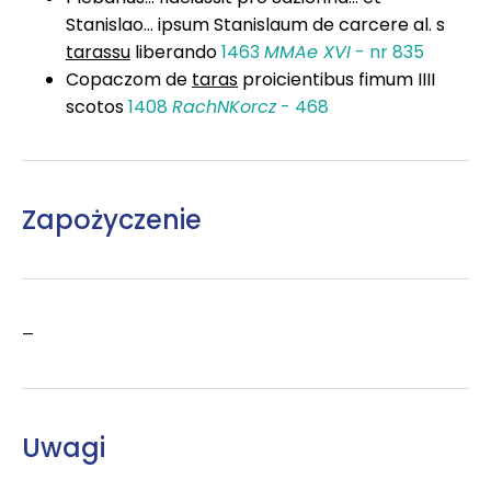
Stanislao... ipsum Stanislaum de carcere al. s
tarassu
liberando
1463
MMAe XVI
- nr 835
Copaczom de
taras
proicientibus fimum IIII
scotos
1408
RachNKorcz
- 468
Zapożyczenie
–
Uwagi