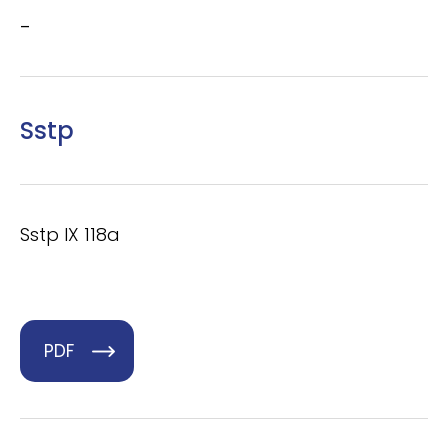
–
Sstp
Sstp IX 118a
PDF