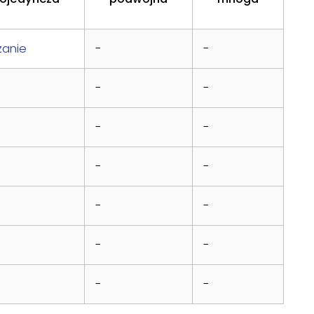
zanie
-
-
-
-
-
-
-
-
-
-
-
-
-
-