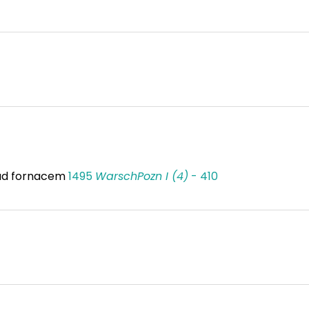
 ad fornacem
1495
WarschPozn I (4)
- 410