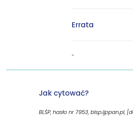
Errata
-
Jak cytować?
BLŚP, hasło nr 7953, blsp.ijppan.pl, [