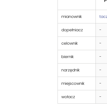
mianownik
tac
dopełniacz
-
celownik
-
biernik
-
narzędnik
-
miejscownik
-
wołacz
-