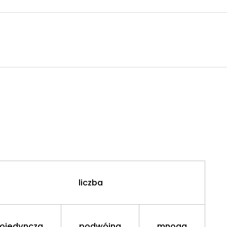
liczba
ojedyncza
podwójna
mnoga