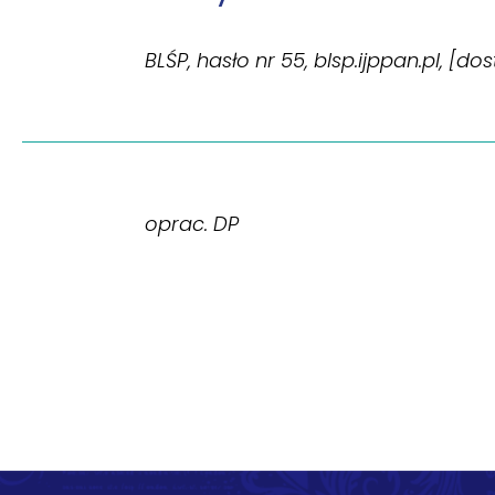
BLŚP, hasło nr 55, blsp.ijppan.pl, [do
oprac. DP