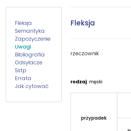
Fleksja
Fleksja
Semantyka
Zapożyczenie
Uwagi
rzeczownik
Bibliografia
Odsyłacze
Sstp
Errata
rodzaj
: męski
Jak cytować
przypadek
p