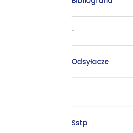
Bibliografia
–
Odsyłacze
–
Sstp