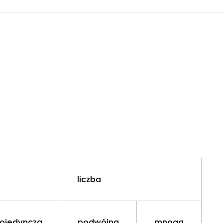
liczba
ojedyncza
podwójna
mnoga