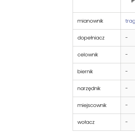
mianownik
tra
dopełniacz
-
celownik
-
biernik
-
narzędnik
-
miejscownik
-
wołacz
-