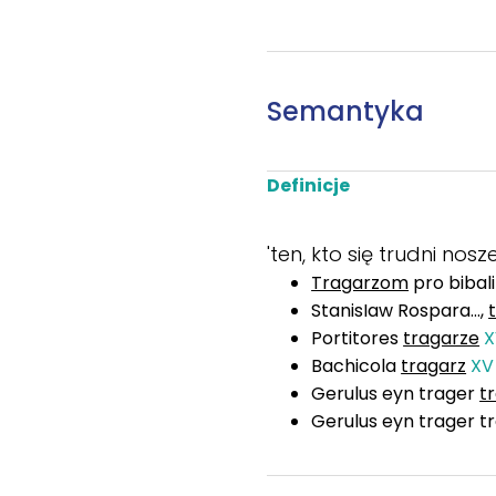
Semantyka
Definicje
'ten, kto się trudni nos
Tragarzom
pro bibal
StanisIaw Rospara...,
Portitores
tragarze
Bachicola
tragarz
X
Gerulus eyn trager
t
Gerulus eyn trager t