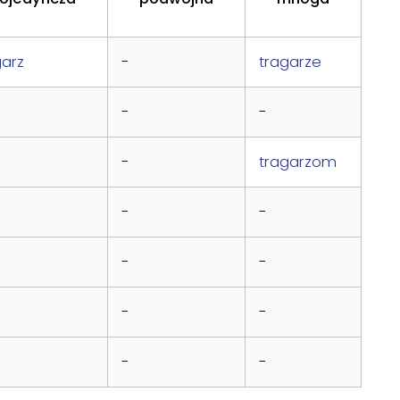
garz
-
tragarze
-
-
-
tragarzom
-
-
-
-
-
-
-
-