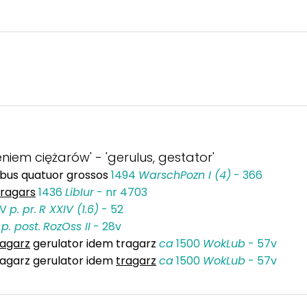
zeniem ciężarów' - 'gerulus, gestator'
ibus quatuor grossos
1494
WarschPozn I (4)
- 366
tragars
1436
LibIur
- nr 4703
XV
p. pr.
R XXIV (1.6)
- 52
V
p. post.
RozOss II
- 28v
ragarz
gerulator idem tragarz
ca
1500
WokLub
- 57v
ragarz gerulator idem
tragarz
ca
1500
WokLub
- 57v