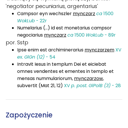
'negotiator pecuniarius, argentarius'
Campsor eyn wechszler
mynczarz
ca
1500
WokLub
- 22r
Numelarius (…) id est monetarius campsor
negociarius
mynczarz
ca
1500
WokLub
- 89r
por. Sstp
Ipse enim est archiminerarius
mynczarzem
XV
ex.
GlGn (12)
- 54
Intravit Iesus in templum Dei et eiciebat
omnes vendentes et ementes in templo et
mensas nummulariorum,
mynczarzow
,
subvertit (Mat 21, 12)
XV
p. post.
GlPolB (3)
- 28
Zapożyczenie