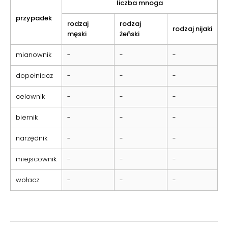
liczba mnoga
przypadek
rodzaj
rodzaj
rodzaj nijaki
męski
żeński
mianownik
-
-
-
dopełniacz
-
-
-
celownik
-
-
-
biernik
-
-
-
narzędnik
-
-
-
miejscownik
-
-
-
wołacz
-
-
-