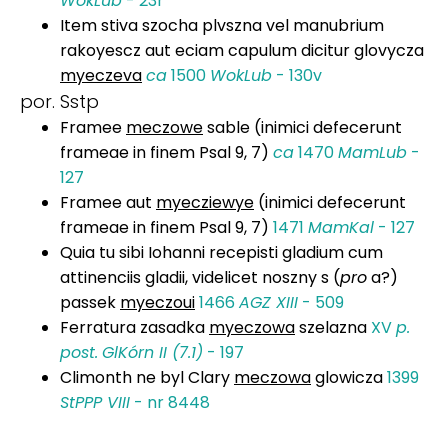
WokLub
- 23r
Item stiva szocha plvszna vel manubrium
rakoyescz aut eciam capulum dicitur glovycza
myeczeva
ca
1500
WokLub
- 130v
por. Sstp
Framee
meczowe
sable (inimici defecerunt
frameae in finem Psal 9, 7)
ca
1470
MamLub
-
127
Framee aut
myecziewye
(inimici defecerunt
frameae in finem Psal 9, 7)
1471
MamKal
- 127
Quia tu sibi Iohanni recepisti gladium cum
attinenciis gladii, videlicet noszny s (
pro
a?)
passek
myeczoui
1466
AGZ XIII
- 509
Ferratura zasadka
myeczowa
szelazna
XV
p.
post.
GlKórn II (7.1)
- 197
Climonth ne byl Clary
meczowa
glowicza
1399
StPPP VIII
- nr 8448