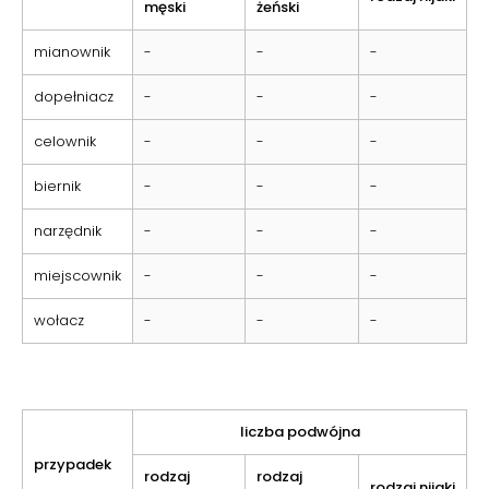
męski
żeński
mianownik
-
-
-
dopełniacz
-
-
-
celownik
-
-
-
biernik
-
-
-
narzędnik
-
-
-
miejscownik
-
-
-
wołacz
-
-
-
liczba podwójna
przypadek
rodzaj
rodzaj
rodzaj nijaki