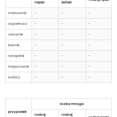
męski
żeński
mianownik
-
-
-
dopełniacz
-
-
-
celownik
-
-
-
biernik
-
-
-
narzędnik
-
-
-
miejscownik
-
-
-
wołacz
-
-
-
liczba mnoga
przypadek
rodzaj
rodzaj