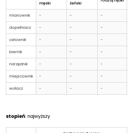
rodzaj nijaki
męski
żeński
mianownik
-
-
-
dopełniacz
-
-
-
celownik
-
-
-
biernik
-
-
-
narzędnik
-
-
-
miejscownik
-
-
-
wołacz
-
-
-
stopień
: najwyższy