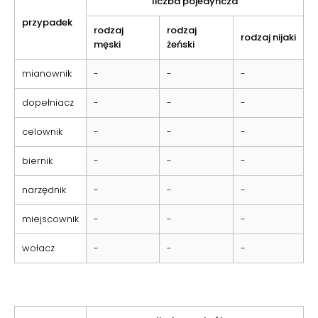
liczba pojedyncza
przypadek
rodzaj
rodzaj
rodzaj nijaki
męski
żeński
mianownik
-
-
-
dopełniacz
-
-
-
celownik
-
-
-
biernik
-
-
-
narzędnik
-
-
-
miejscownik
-
-
-
wołacz
-
-
-