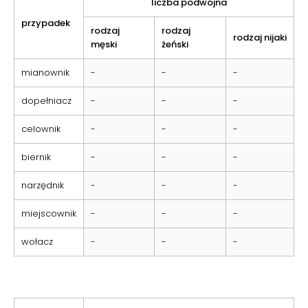
liczba podwójna
przypadek
rodzaj
rodzaj
rodzaj nijaki
męski
żeński
mianownik
-
-
-
dopełniacz
-
-
-
celownik
-
-
-
biernik
-
-
-
narzędnik
-
-
-
miejscownik
-
-
-
wołacz
-
-
-