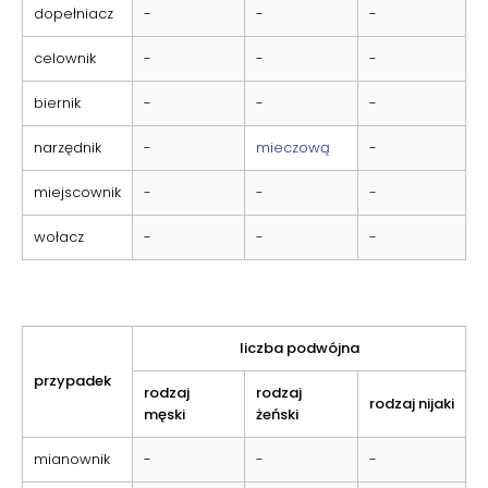
dopełniacz
-
-
-
celownik
-
-
-
biernik
-
-
-
narzędnik
-
mieczową
-
miejscownik
-
-
-
wołacz
-
-
-
liczba podwójna
przypadek
rodzaj
rodzaj
rodzaj nijaki
męski
żeński
mianownik
-
-
-