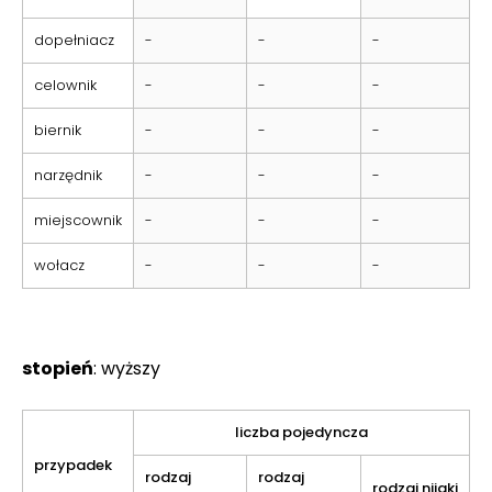
dopełniacz
-
-
-
celownik
-
-
-
biernik
-
-
-
narzędnik
-
-
-
miejscownik
-
-
-
wołacz
-
-
-
stopień
: wyższy
liczba pojedyncza
przypadek
rodzaj
rodzaj
rodzaj nijaki