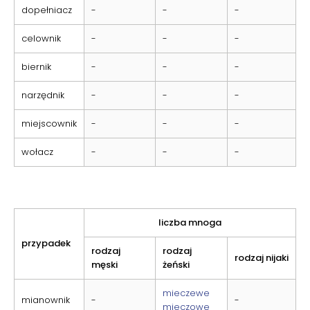
dopełniacz
-
-
-
celownik
-
-
-
biernik
-
-
-
narzędnik
-
-
-
miejscownik
-
-
-
wołacz
-
-
-
liczba mnoga
przypadek
rodzaj
rodzaj
rodzaj nijaki
męski
żeński
mieczewe
mianownik
-
-
mieczowe