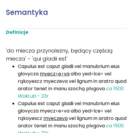
Semantyka
Definicje
'do miecza przynależny, będący częścią
miecza' - 'qui gladii est'
Capulus est caput gladii vel manubrium eius
glovycza
myecz<e>va
albo yed<lce> vel
rąkoyescz myeczeva vel lignum in aratro quod
arator tenet in manu szochą plvgova
ca
1500
WokLub
- 23r
Capulus est caput gladii vel manubrium eius
glovycza myecz<e>va albo yed<lce> vel
rąkoyescz
myeczeva
vel lignum in aratro quod
arator tenet in manu szochą plvgova
ca
1500