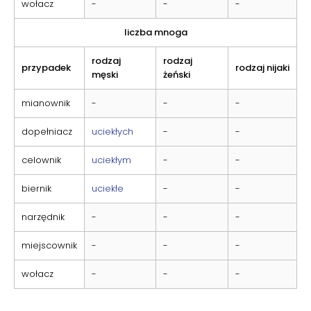
wołacz
-
-
-
liczba mnoga
rodzaj
rodzaj
przypadek
rodzaj nijaki
męski
żeński
mianownik
-
-
-
dopełniacz
uciekłych
-
-
celownik
uciekłym
-
-
biernik
uciekłe
-
-
narzędnik
-
-
-
miejscownik
-
-
-
wołacz
-
-
-