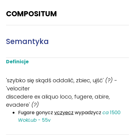
COMPOSITUM
Semantyka
Definicje
'szybko się skądś oddalić, zbiec, ujść'
(?)
-
'velociter
discedere ex aliquo loco, fugere, abire,
evadere'
(?)
Fugare gonycz
vczyecz
wypadzycz
ca
1500
WokLub
- 55v