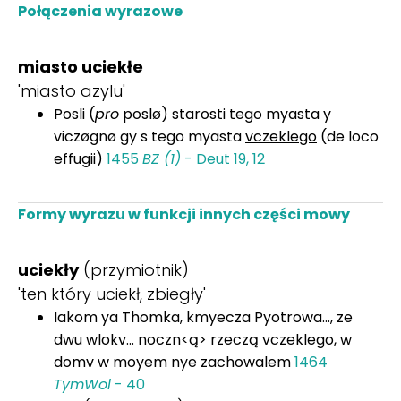
Połączenia wyrazowe
miasto uciekłe
'miasto azylu'
Posli (
pro
poslø) starosti tego myasta y
viczøgnø gy s tego myasta
vczeklego
(de loco
effugii)
1455
BZ (1)
- Deut 19, 12
Formy wyrazu w funkcji innych części mowy
uciekły
(przymiotnik)
'ten który uciekł, zbiegły'
Iakom ya Thomka, kmyecza Pyotrowa..., ze
dwu wlokv... noczn<ą> rzeczą
vczeklego
, w
domv w moyem nye zachowalem
1464
TymWol
- 40