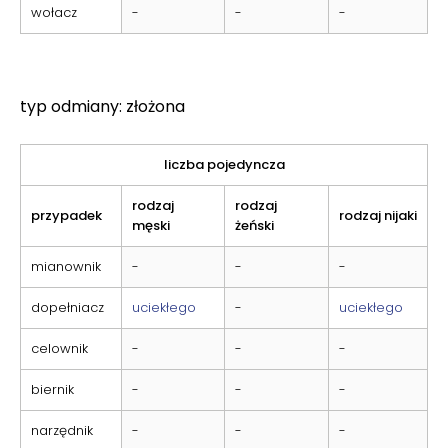
wołacz
-
-
-
typ odmiany: złożona
liczba pojedyncza
rodzaj
rodzaj
przypadek
rodzaj nijaki
męski
żeński
mianownik
-
-
-
dopełniacz
uciekłego
-
uciekłego
celownik
-
-
-
biernik
-
-
-
narzędnik
-
-
-