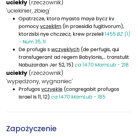
uciekły
(rzeczownik)
'uciekinier, zbieg'
Opatrzcze, ktora myasta mayø bycz kv
pomocy
vczeklim
(in praesidia fugitivorum),
ktorzisbi nye chczøcz, krew przeleli
1455
BZ (1)
- Num 35, 11
De profugis s
wczyeklych
(de perfugis, qui
transfugerant ad regem Babylonis,... transtulit
Nabuzardan Jer 52, 15)
ca
1470
MamLub
- 218
uciekły
(rzeczownik)
'wypędzony, wygnaniec'
Profugos
vczyekle
(congregabit profugos
Israel Is 11, 12)
ca
1470
MamLub
- 185
Zapożyczenie