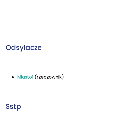
–
Odsyłacze
Miasto1
(rzeczownik)
Sstp