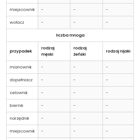
miejscownik
-
-
-
wołacz
-
-
-
liczba mnoga
rodzaj
rodzaj
przypadek
rodzaj nijaki
męski
żeński
mianownik
-
-
-
dopełniacz
-
-
-
celownik
-
-
-
biernik
-
-
-
narzędnik
-
-
-
miejscownik
-
-
-