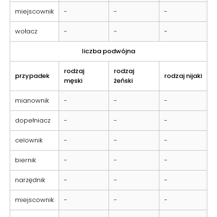
miejscownik
-
-
-
wołacz
-
-
-
liczba podwójna
rodzaj
rodzaj
przypadek
rodzaj nijaki
męski
żeński
mianownik
-
-
-
dopełniacz
-
-
-
celownik
-
-
-
biernik
-
-
-
narzędnik
-
-
-
miejscownik
-
-
-