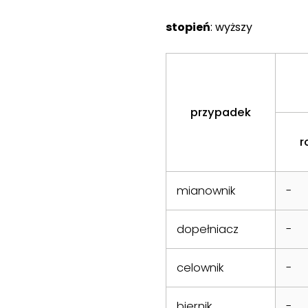
stopień
: wyższy
przypadek
r
mianownik
-
dopełniacz
-
celownik
-
biernik
-