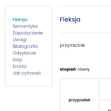
Fleksja
Fleksja
Semantyka
Zapożyczenie
Uwagi
przymiotnik
Bibliografia
Odsyłacze
Sstp
Errata
stopień
: równy
Jak cytować
przypadek
r