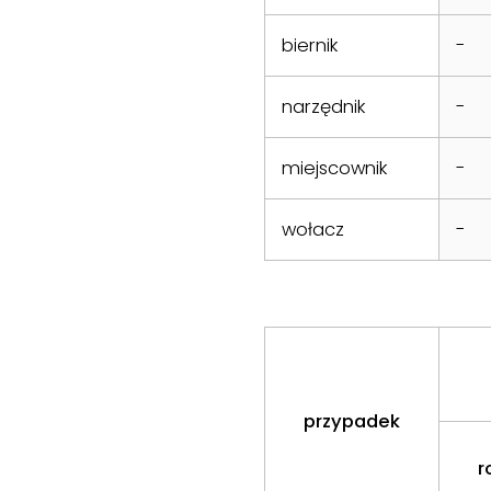
biernik
-
narzędnik
-
miejscownik
-
wołacz
-
przypadek
r