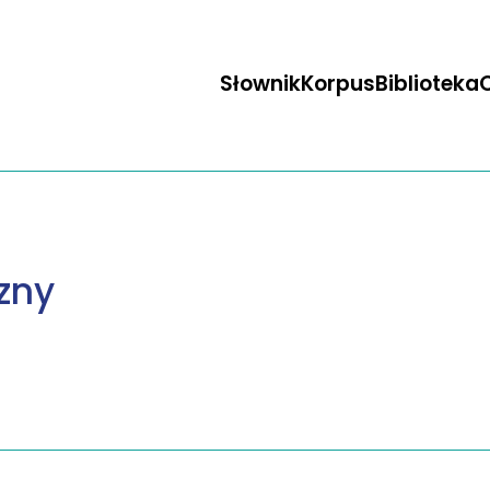
Słownik
Korpus
Biblioteka
O
zny