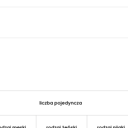
liczba pojedyncza
odzaj męski
rodzaj żeński
rodzaj nijaki