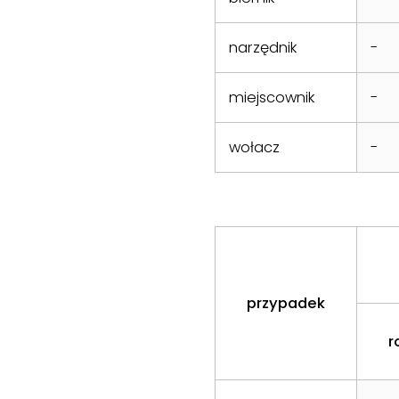
narzędnik
-
miejscownik
-
wołacz
-
przypadek
r