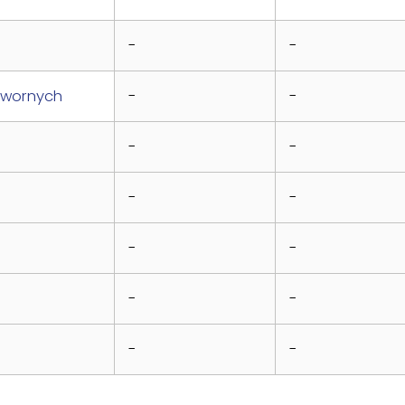
-
-
wornych
-
-
-
-
-
-
-
-
-
-
-
-