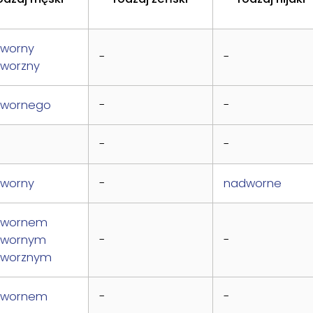
worny
-
-
worzny
wornego
-
-
-
-
worny
-
nadworne
dwornem
dwornym
-
-
worznym
dwornem
-
-