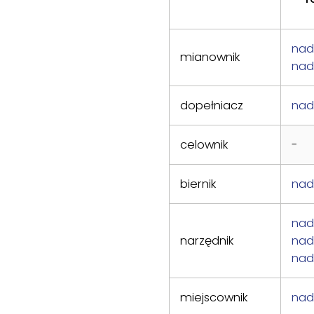
nad
mianownik
nad
dopełniacz
nad
celownik
-
biernik
nad
na
narzędnik
na
nad
miejscownik
na