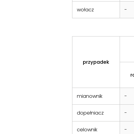
wołacz
-
przypadek
r
mianownik
-
dopełniacz
-
celownik
-