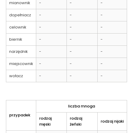
mianownik
-
-
-
dopełniacz
-
-
-
celownik
-
-
-
biernik
-
-
-
narzędnik
-
-
-
miejscownik
-
-
-
wołacz
-
-
-
liczba mnoga
przypadek
rodzaj
rodzaj
rodzaj nijaki
męski
żeński