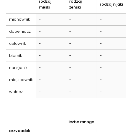
rodzaj
rodzaj
rodzaj nijaki
męski
żeński
mianownik
-
-
-
dopełniacz
-
-
-
celownik
-
-
-
biernik
-
-
-
narzędnik
-
-
-
miejscownik
-
-
-
wołacz
-
-
-
liczba mnoga
przypadek