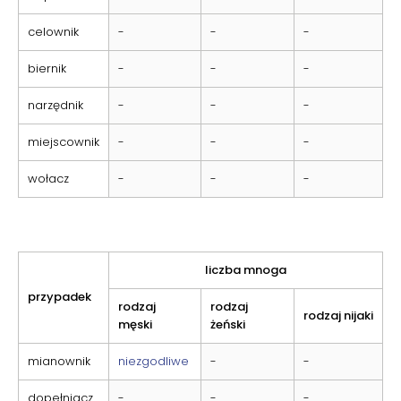
celownik
-
-
-
biernik
-
-
-
narzędnik
-
-
-
miejscownik
-
-
-
wołacz
-
-
-
liczba mnoga
przypadek
rodzaj
rodzaj
rodzaj nijaki
męski
żeński
mianownik
niezgodliwe
-
-
dopełniacz
-
-
-