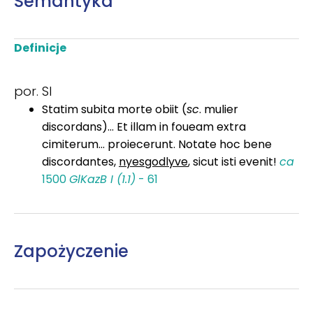
Semantyka
Definicje
por. SI
Statim subita morte obiit (
sc
. mulier
discordans)... Et illam in foueam extra
cimiterum... proiecerunt. Notate hoc bene
discordantes,
nyesgodlyve
, sicut isti evenit!
ca
1500
GlKazB I (1.1)
- 61
Zapożyczenie