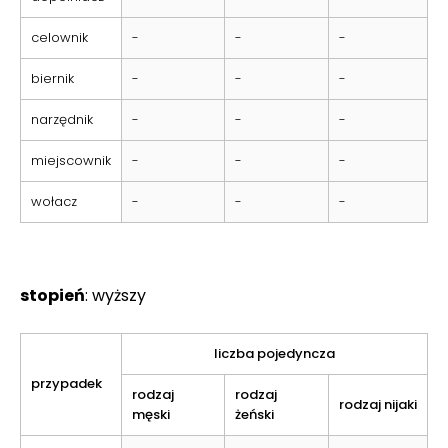
celownik
-
-
-
biernik
-
-
-
narzędnik
-
-
-
miejscownik
-
-
-
wołacz
-
-
-
stopień
: wyższy
liczba pojedyncza
przypadek
rodzaj
rodzaj
rodzaj nijaki
męski
żeński