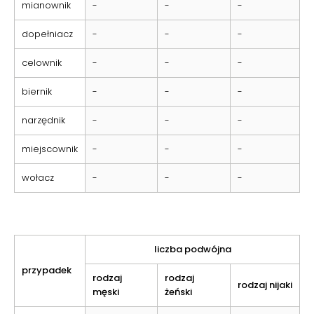
mianownik
-
-
-
dopełniacz
-
-
-
celownik
-
-
-
biernik
-
-
-
narzędnik
-
-
-
miejscownik
-
-
-
wołacz
-
-
-
liczba podwójna
przypadek
rodzaj
rodzaj
rodzaj nijaki
męski
żeński