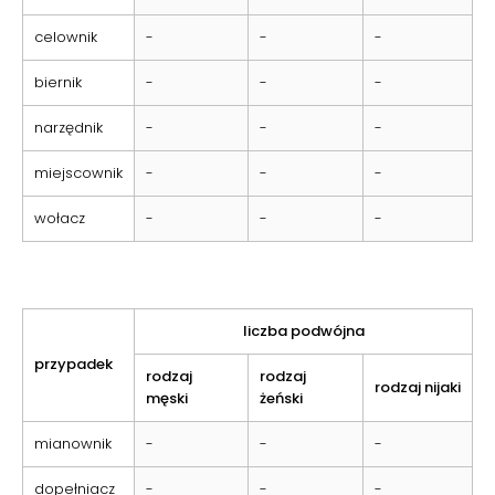
celownik
-
-
-
biernik
-
-
-
narzędnik
-
-
-
miejscownik
-
-
-
wołacz
-
-
-
liczba podwójna
przypadek
rodzaj
rodzaj
rodzaj nijaki
męski
żeński
mianownik
-
-
-
dopełniacz
-
-
-