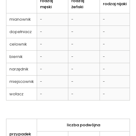
rodzaj
rodzaj
rodzaj nijaki
męski
żeński
mianownik
-
-
-
dopełniacz
-
-
-
celownik
-
-
-
biernik
-
-
-
narzędnik
-
-
-
miejscownik
-
-
-
wołacz
-
-
-
liczba podwójna
przypadek