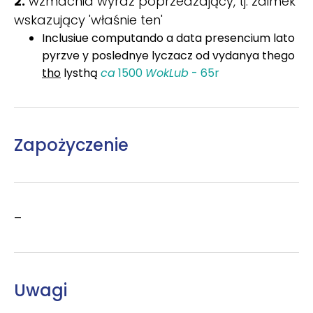
2.
wzmacnia wyraz poprzedzający, tj. zaimek
wskazujący 'właśnie ten'
Inclusiue computando a data presencium lato
pyrzve y poslednye lyczacz od vydanya thego
tho
lysthą
ca
1500
WokLub
- 65r
Zapożyczenie
–
Uwagi