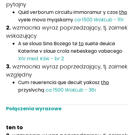
pytajny
Quid verborum circuitu immoramur y czos
tho
vyele mova myąskamy
ca
1500
WokLub
- 111r
2.
wzmacnia wyraz poprzedzający, tj. zaimek
wskazujący
A sø sloua Sina Bozego tø
to
suøtø deuicø
Katerinø v slauø crola nebeskego vabøcego
XIV
med.
Kśw
- br 2
3.
wzmacnia wyraz poprzedzający, tj. zaimek
względny
Cum reuerencia que decuit yakosz
tho
przyslvchą
ca
1500
WokLub
- 36r
Połączenia wyrazowe
ten to