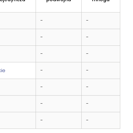
-
-
-
-
-
-
cie
-
-
-
-
-
-
-
-