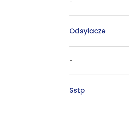
–
Odsyłacze
–
Sstp