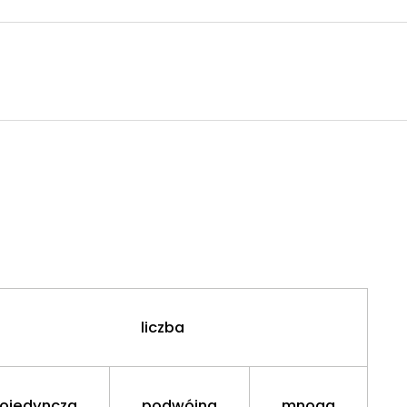
liczba
ojedyncza
podwójna
mnoga