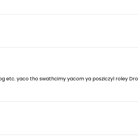
g etc. yaco tho swathcimy yacom ya posziczyl roley Dr