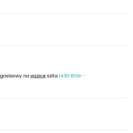
ogoslaowy na
wszice
szita
1430
RtGn
-