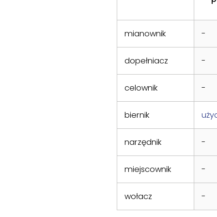
mianownik
-
dopełniacz
-
celownik
-
biernik
uży
narzędnik
-
miejscownik
-
wołacz
-