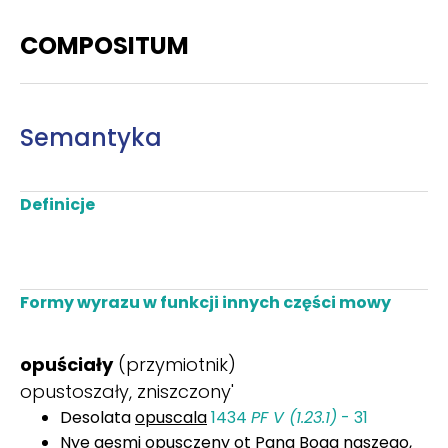
COMPOSITUM
Semantyka
Definicje
Formy wyrazu w funkcji innych części mowy
opuściały
(przymiotnik)
opustoszały, zniszczony'
Desolata
opuscala
1434
PF V (1.23.1)
- 31
Nye gesmi opusczeny ot Pana Boga naszego,