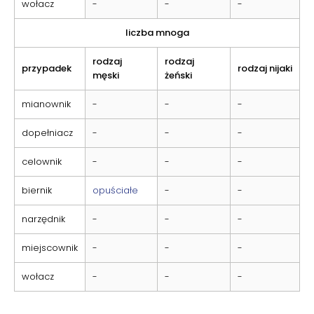
wołacz
-
-
-
liczba mnoga
rodzaj
rodzaj
przypadek
rodzaj nijaki
męski
żeński
mianownik
-
-
-
dopełniacz
-
-
-
celownik
-
-
-
biernik
opuściałe
-
-
narzędnik
-
-
-
miejscownik
-
-
-
wołacz
-
-
-