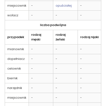
miejscownik
-
opuściałej
-
wołacz
-
-
-
liczba podwójna
rodzaj
rodzaj
przypadek
rodzaj nijaki
męski
żeński
mianownik
-
-
-
dopełniacz
-
-
-
celownik
-
-
-
biernik
-
-
-
narzędnik
-
-
-
miejscownik
-
-
-