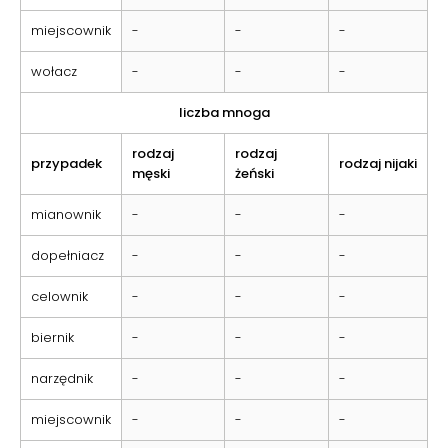
miejscownik
-
-
-
wołacz
-
-
-
liczba mnoga
rodzaj
rodzaj
przypadek
rodzaj nijaki
męski
żeński
mianownik
-
-
-
dopełniacz
-
-
-
celownik
-
-
-
biernik
-
-
-
narzędnik
-
-
-
miejscownik
-
-
-