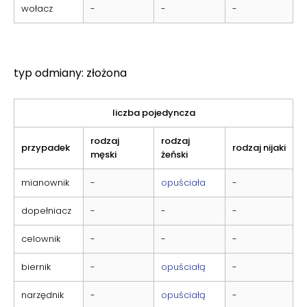
wołacz
-
-
-
typ odmiany: złożona
liczba pojedyncza
rodzaj
rodzaj
przypadek
rodzaj nijaki
męski
żeński
mianownik
-
opuściała
-
dopełniacz
-
-
-
celownik
-
-
-
biernik
-
opuściałą
-
narzędnik
-
opuściałą
-