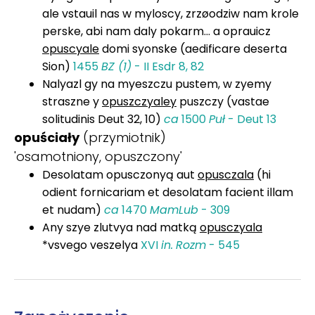
ale vstauil nas w myloscy, zrzøodziw nam krole
perske, abi nam daly pokarm... a oprauicz
opuscyale
domi syonske (aedificare deserta
Sion)
1455
BZ (1)
- II Esdr 8, 82
Nalyazl gy na myeszczu pustem, w zyemy
straszne y
opuszczyaley
puszczy (vastae
solitudinis Deut 32, 10)
ca
1500
Puł
- Deut 13
opuściały
(przymiotnik)
'osamotniony, opuszczony'
Desolatam opusczonyą aut
opusczala
(hi
odient fornicariam et desolatam facient illam
et nudam)
ca
1470
MamLub
- 309
Any szye zlutvya nad matką
opusczyala
*vsvego veszelya
XVI
in.
Rozm
- 545