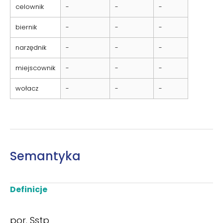
celownik
-
-
-
biernik
-
-
-
narzędnik
-
-
-
miejscownik
-
-
-
wołacz
-
-
-
Semantyka
Definicje
por. Sstp