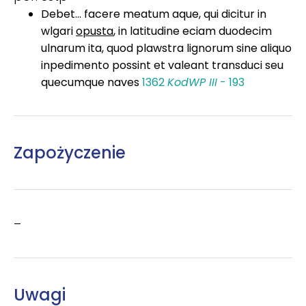
Debet... facere meatum aque, qui dicitur in
wlgari
opusta
, in latitudine eciam duodecim
ulnarum ita, quod plawstra lignorum sine aliquo
inpedimento possint et valeant transduci seu
quecumque naves
1362
KodWP III
- 193
Zapożyczenie
–
Uwagi