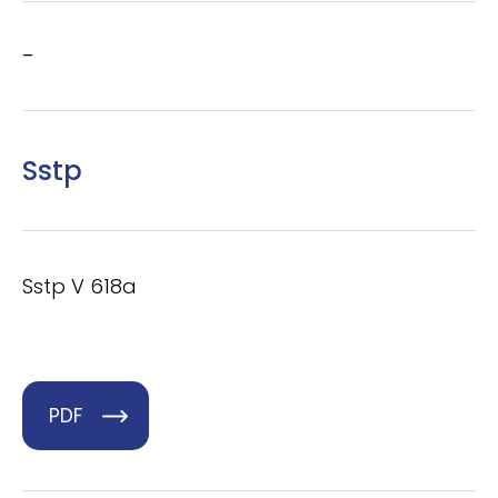
–
Sstp
Sstp V 618a
PDF