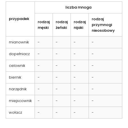
liczba mnoga
przypadek
rodzaj
rodzaj
rodzaj
rodzaj
przymnogi
męski
żeński
nijaki
nieosobowy
mianownik
-
-
-
-
dopełniacz
-
-
-
-
celownik
-
-
-
-
biernik
-
-
-
-
narzędnik
-
-
-
-
miejscownik
-
-
-
-
wołacz
-
-
-
-