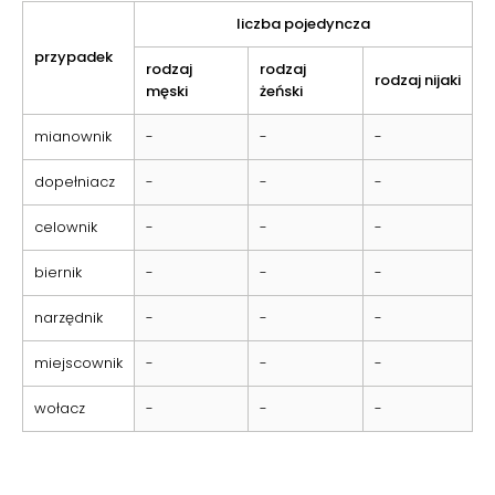
liczba pojedyncza
przypadek
rodzaj
rodzaj
rodzaj nijaki
męski
żeński
mianownik
-
-
-
dopełniacz
-
-
-
celownik
-
-
-
biernik
-
-
-
narzędnik
-
-
-
miejscownik
-
-
-
wołacz
-
-
-