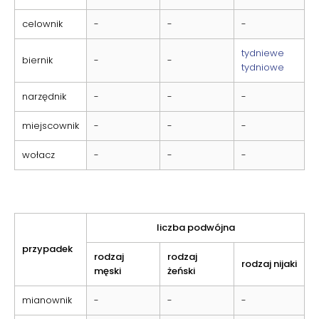
celownik
-
-
-
tydniewe
biernik
-
-
tydniowe
narzędnik
-
-
-
miejscownik
-
-
-
wołacz
-
-
-
liczba podwójna
przypadek
rodzaj
rodzaj
rodzaj nijaki
męski
żeński
mianownik
-
-
-