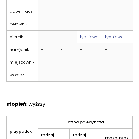
dopełniacz
-
-
-
-
celownik
-
-
-
-
biernik
-
-
tydniowe
tydniowe
narzędnik
-
-
-
-
miejscownik
-
-
-
-
wołacz
-
-
-
-
stopień
: wyższy
liczba pojedyncza
przypadek
rodzaj
rodzaj
rodzaj nijaki