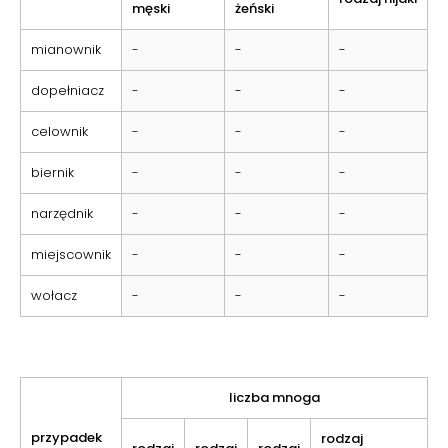
męski
żeński
mianownik
-
-
-
dopełniacz
-
-
-
celownik
-
-
-
biernik
-
-
-
narzędnik
-
-
-
miejscownik
-
-
-
wołacz
-
-
-
liczba mnoga
przypadek
rodzaj