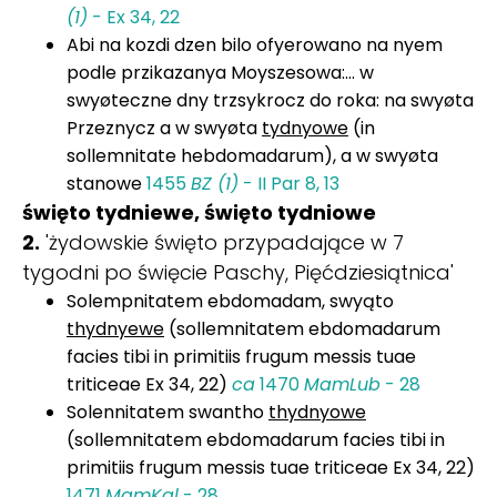
(1)
- Ex 34, 22
Abi na kozdi dzen bilo ofyerowano na nyem
podle przikazanya Moyszesowa:... w
swyøteczne dny trzsykrocz do roka: na swyøta
Przeznycz a w swyøta
tydnyowe
(in
sollemnitate hebdomadarum), a w swyøta
stanowe
1455
BZ (1)
- II Par 8, 13
święto tydniewe, święto tydniowe
2.
'żydowskie święto przypadające w 7
tygodni po święcie Paschy, Pięćdziesiątnica'
Solempnitatem ebdomadam, swyąto
thydnyewe
(sollemnitatem ebdomadarum
facies tibi in primitiis frugum messis tuae
triticeae Ex 34, 22)
ca
1470
MamLub
- 28
Solennitatem swantho
thydnyowe
(sollemnitatem ebdomadarum facies tibi in
primitiis frugum messis tuae triticeae Ex 34, 22)
1471
MamKal
- 28