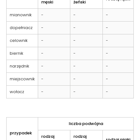
męski
żeński
mianownik
-
-
-
dopełniacz
-
-
-
celownik
-
-
-
biernik
-
-
-
narzędnik
-
-
-
miejscownik
-
-
-
wołacz
-
-
-
liczba podwójna
przypadek
rodzaj
rodzaj
rodzaj nijaki