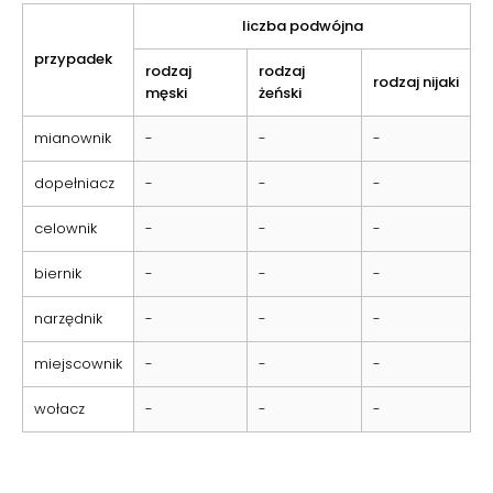
liczba podwójna
przypadek
rodzaj
rodzaj
rodzaj nijaki
męski
żeński
mianownik
-
-
-
dopełniacz
-
-
-
celownik
-
-
-
biernik
-
-
-
narzędnik
-
-
-
miejscownik
-
-
-
wołacz
-
-
-