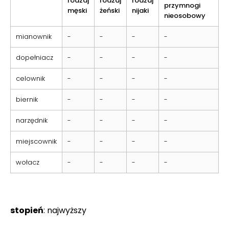
rodzaj
rodzaj
rodzaj
przymnogi
męski
żeński
nijaki
nieosobowy
mianownik
-
-
-
-
dopełniacz
-
-
-
-
celownik
-
-
-
-
biernik
-
-
-
-
narzędnik
-
-
-
-
miejscownik
-
-
-
-
wołacz
-
-
-
-
stopień
: najwyższy