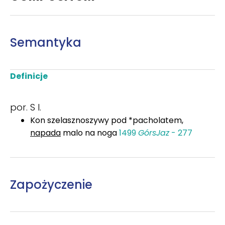
Semantyka
Definicje
por. S I.
Kon szelasznoszywy pod *pacholatem,
napada
malo na noga
1499
GórsJaz
- 277
Zapożyczenie