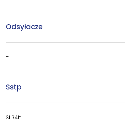
Odsyłacze
–
Sstp
SI 34b