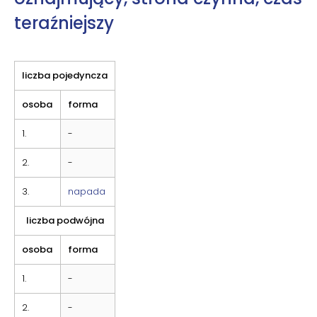
teraźniejszy
liczba pojedyncza
osoba
forma
1.
-
2.
-
3.
napada
liczba podwójna
osoba
forma
1.
-
2.
-