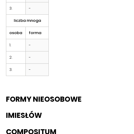
3.
-
liczba mnoga
osoba
forma
1.
-
2.
-
3.
-
FORMY NIEOSOBOWE
IMIESŁÓW
COMPOSITUM