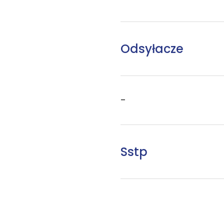
Odsyłacze
–
Sstp