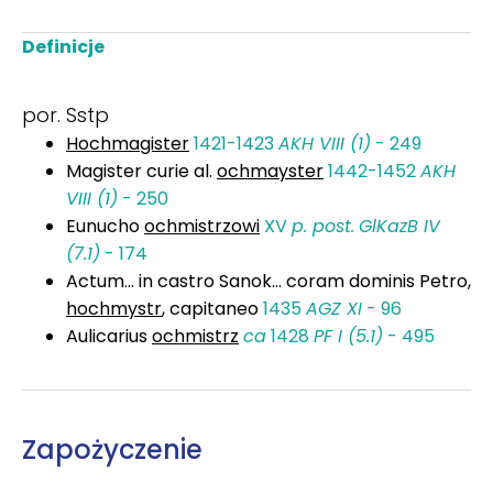
Definicje
por. Sstp
Hochmagister
1421-1423
AKH VIII (1)
- 249
Magister curie al.
ochmayster
1442-1452
AKH
VIII (1)
- 250
Eunucho
ochmistrzowi
XV
p. post.
GlKazB IV
(7.1)
- 174
Actum... in castro Sanok... coram dominis Petro,
hochmystr
, capitaneo
1435
AGZ XI
- 96
Aulicarius
ochmistrz
ca
1428
PF I (5.1)
- 495
Zapożyczenie