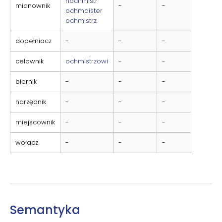
hochmistr
mianownik
-
-
ochmaister
ochmistrz
dopełniacz
-
-
-
celownik
ochmistrzowi
-
-
biernik
-
-
-
narzędnik
-
-
-
miejscownik
-
-
-
wołacz
-
-
-
Semantyka