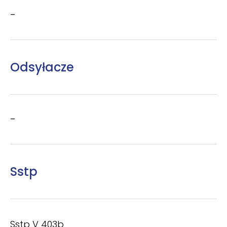
–
Odsyłacze
–
Sstp
Sstp V 403b