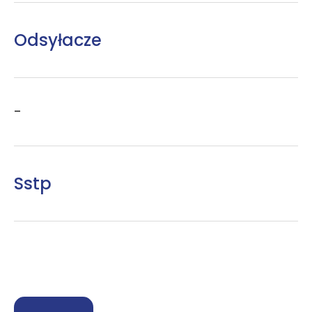
Odsyłacze
–
Sstp