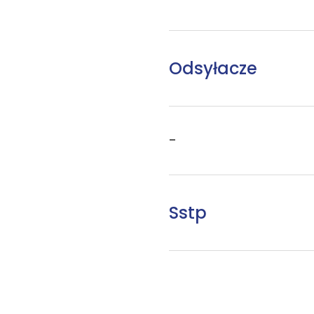
Odsyłacze
–
Sstp