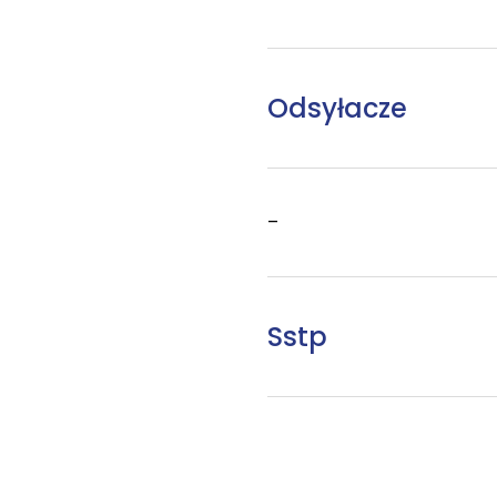
Odsyłacze
–
Sstp