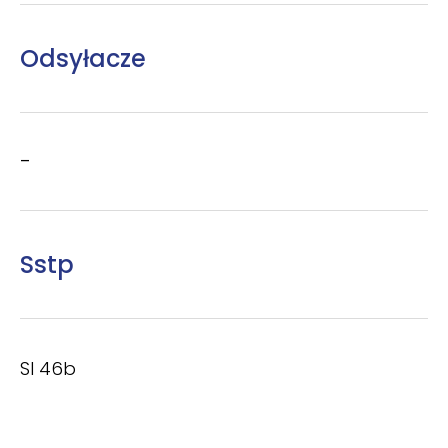
Odsyłacze
–
Sstp
SI 46b