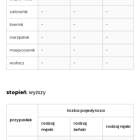
celownik
-
-
-
biernik
-
-
-
narzędnik
-
-
-
miejscownik
-
-
-
wołacz
-
-
-
stopień
: wyższy
liczba pojedyncza
przypadek
rodzaj
rodzaj
rodzaj nijaki
męski
żeński