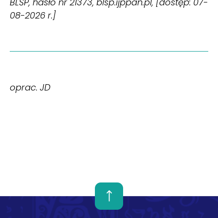
BLŚP, hasło nr 21373, blsp.ijppan.pl, [dostęp: 07-
08-2026 r.]
oprac. JD