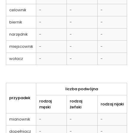
celownik
-
-
-
biernik
-
-
-
narzędnik
-
-
-
miejscownik
-
-
-
wołacz
-
-
-
liczba podwójna
przypadek
rodzaj
rodzaj
rodzaj nijaki
męski
żeński
mianownik
-
-
-
dopełniacz
-
-
-