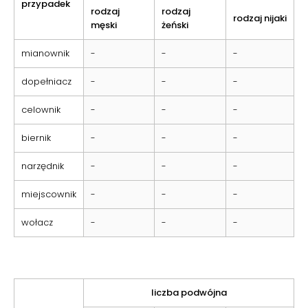
przypadek
rodzaj
rodzaj
rodzaj nijaki
męski
żeński
mianownik
-
-
-
dopełniacz
-
-
-
celownik
-
-
-
biernik
-
-
-
narzędnik
-
-
-
miejscownik
-
-
-
wołacz
-
-
-
liczba podwójna