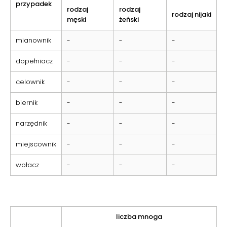
przypadek
rodzaj
rodzaj
rodzaj nijaki
męski
żeński
mianownik
-
-
-
dopełniacz
-
-
-
celownik
-
-
-
biernik
-
-
-
narzędnik
-
-
-
miejscownik
-
-
-
wołacz
-
-
-
liczba mnoga