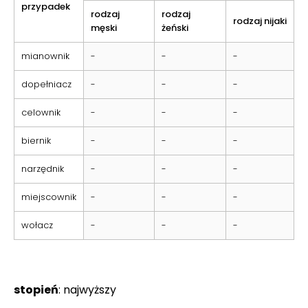
przypadek
rodzaj
rodzaj
rodzaj nijaki
męski
żeński
mianownik
-
-
-
dopełniacz
-
-
-
celownik
-
-
-
biernik
-
-
-
narzędnik
-
-
-
miejscownik
-
-
-
wołacz
-
-
-
stopień
: najwyższy