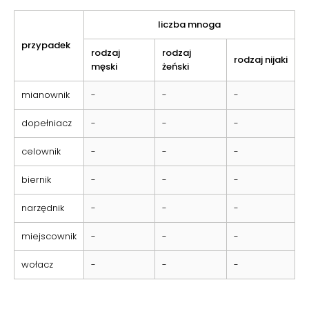
liczba mnoga
przypadek
rodzaj
rodzaj
rodzaj nijaki
męski
żeński
mianownik
-
-
-
dopełniacz
-
-
-
celownik
-
-
-
biernik
-
-
-
narzędnik
-
-
-
miejscownik
-
-
-
wołacz
-
-
-