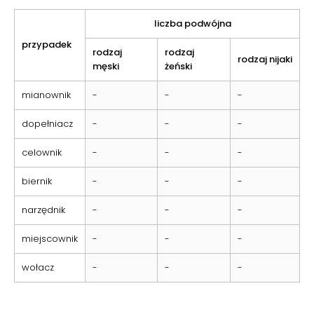
liczba podwójna
przypadek
rodzaj
rodzaj
rodzaj nijaki
męski
żeński
mianownik
-
-
-
dopełniacz
-
-
-
celownik
-
-
-
biernik
-
-
-
narzędnik
-
-
-
miejscownik
-
-
-
wołacz
-
-
-