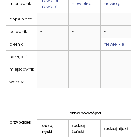
niewieliki
mianownik
niewielika
niewielgi
niewielki
dopełniacz
-
-
-
celownik
-
-
-
biernik
-
-
niewielikie
narzędnik
-
-
-
miejscownik
-
-
-
wołacz
-
-
-
liczba podwójna
przypadek
rodzaj
rodzaj
rodzaj nijaki
męski
żeński