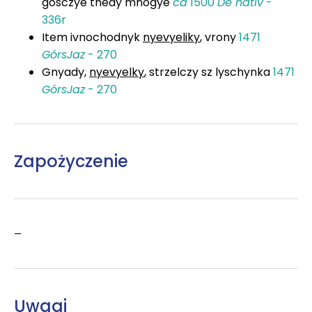
gosczye thedy mnogye
ca
1500
De nativ
-
336r
Item ivnochodnyk
nyevyeliky
, vrony
1471
GórsJaz
- 270
Gnyady,
nyevyelky
, strzelczy sz lyschynka
1471
GórsJaz
- 270
Zapożyczenie
–
Uwagi