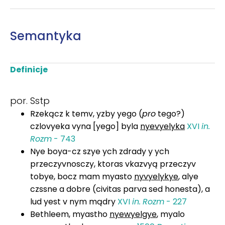
Semantyka
Definicje
por. Sstp
Rzekącz k temv, yzby yego (
pro
tego?)
czlovyeka vyna [yego] byla
nyevyelyka
XVI
in.
Rozm
- 743
Nye boya-cz szye ych zdrady y ych
przeczyvnosczy, ktoras vkazvyą przeczyv
tobye, bocz mam myasto
nyvyelykye
, alye
czssne a dobre (civitas parva sed honesta), a
lud yest v nym mądry
XVI
in.
Rozm
- 227
Bethleem, myastho
nyewyelgye
, myalo