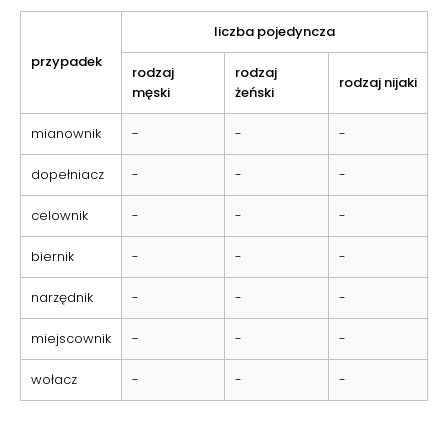
liczba pojedyncza
przypadek
rodzaj
rodzaj
rodzaj nijaki
męski
żeński
mianownik
-
-
-
dopełniacz
-
-
-
celownik
-
-
-
biernik
-
-
-
narzędnik
-
-
-
miejscownik
-
-
-
wołacz
-
-
-