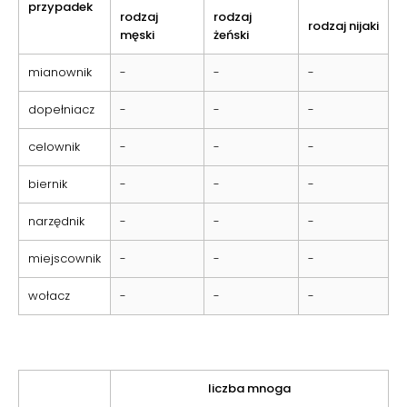
przypadek
rodzaj
rodzaj
rodzaj nijaki
męski
żeński
mianownik
-
-
-
dopełniacz
-
-
-
celownik
-
-
-
biernik
-
-
-
narzędnik
-
-
-
miejscownik
-
-
-
wołacz
-
-
-
liczba mnoga