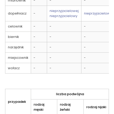
mianownik
-
-
-
nieprzyjacielowej
dopełniacz
-
nieprzyjacielowa
nieprzyjacielowy
celownik
-
-
-
biernik
-
-
-
narzędnik
-
-
-
miejscownik
-
-
-
wołacz
-
-
-
liczba podwójna
przypadek
rodzaj
rodzaj
rodzaj nijaki
męski
żeński