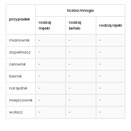
liczba mnoga
przypadek
rodzaj
rodzaj
rodzaj nijaki
męski
żeński
mianownik
-
-
-
dopełniacz
-
-
-
celownik
-
-
-
biernik
-
-
-
narzędnik
-
-
-
miejscownik
-
-
-
wołacz
-
-
-