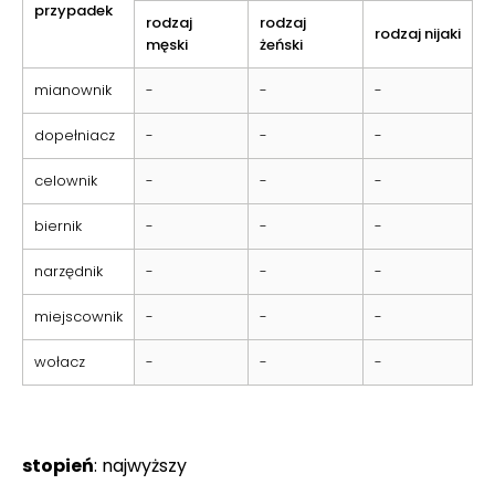
przypadek
rodzaj
rodzaj
rodzaj nijaki
męski
żeński
mianownik
-
-
-
dopełniacz
-
-
-
celownik
-
-
-
biernik
-
-
-
narzędnik
-
-
-
miejscownik
-
-
-
wołacz
-
-
-
stopień
: najwyższy