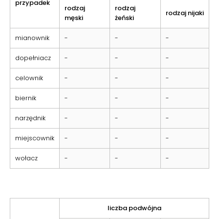
przypadek
rodzaj
rodzaj
rodzaj nijaki
męski
żeński
mianownik
-
-
-
dopełniacz
-
-
-
celownik
-
-
-
biernik
-
-
-
narzędnik
-
-
-
miejscownik
-
-
-
wołacz
-
-
-
liczba podwójna