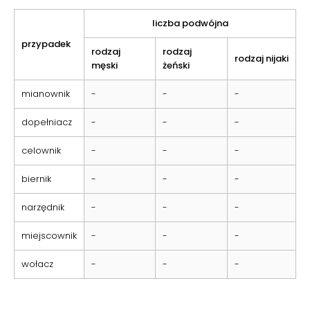
liczba podwójna
przypadek
rodzaj
rodzaj
rodzaj nijaki
męski
żeński
mianownik
-
-
-
dopełniacz
-
-
-
celownik
-
-
-
biernik
-
-
-
narzędnik
-
-
-
miejscownik
-
-
-
wołacz
-
-
-