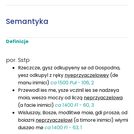
Semantyka
Definicje
por. Sstp
Rzeczcze, gysz odkupyeny sø od Gospodna,
yesz odkupyl z ręky
nyeprzyaczelowey
(de
manu inimici)
ca
1500
Puł
- 106, 2
Przewodl ies me, ysze vczinil ies se nadzeya
moia, wesza moczy od liczą
neprzyaczelowa
(a facie inimici)
ca
1400
Fl
- 60, 3
Wisluszay, Bosze, modlitwø moiø, gdi proszø, od
boiazni
neprzyaczelowi
(a timore inimici) wiymi
duszøo mø
ca
1400
Fl
- 63, 1