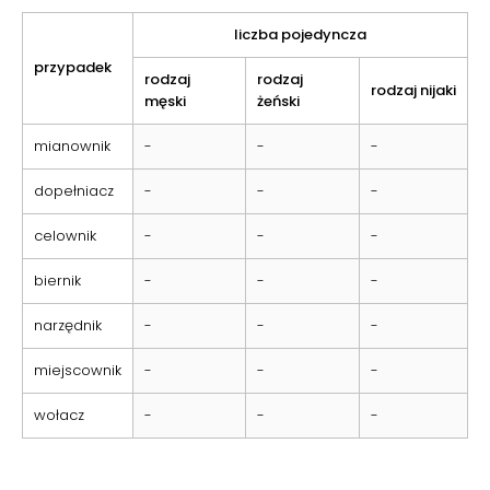
liczba pojedyncza
przypadek
rodzaj
rodzaj
rodzaj nijaki
męski
żeński
mianownik
-
-
-
dopełniacz
-
-
-
celownik
-
-
-
biernik
-
-
-
narzędnik
-
-
-
miejscownik
-
-
-
wołacz
-
-
-