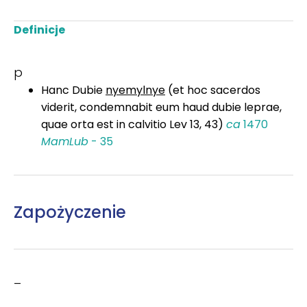
Definicje
p
Hanc Dubie
nyemylnye
(et hoc sacerdos
viderit, condemnabit eum haud dubie leprae,
quae orta est in calvitio Lev 13, 43)
ca
1470
MamLub
- 35
Zapożyczenie
–