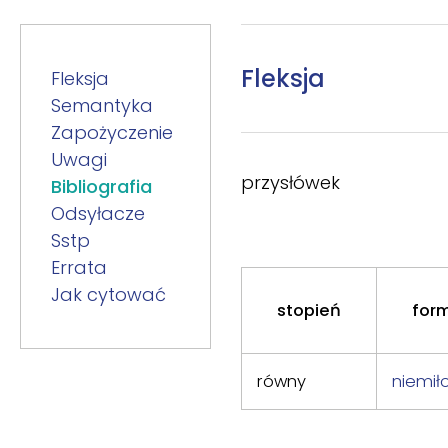
Fleksja
Fleksja
Semantyka
Zapożyczenie
Uwagi
przysłówek
Bibliografia
Odsyłacze
Sstp
Errata
Jak cytować
stopień
for
równy
niemił