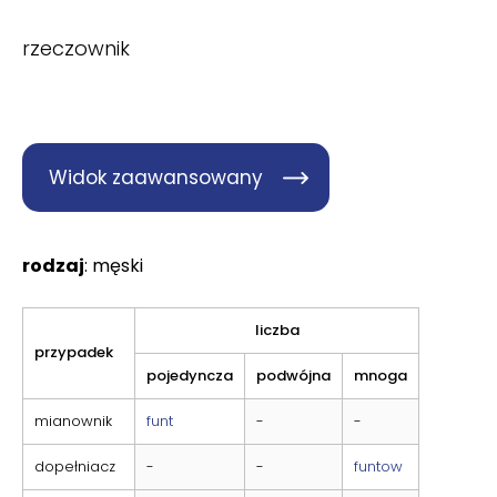
rzeczownik
Widok zaawansowany
rodzaj
: męski
liczba
przypadek
pojedyncza
podwójna
mnoga
mianownik
funt
-
-
dopełniacz
-
-
funtow