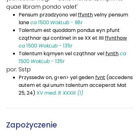
quae libram pondo valet'
Pensum przadzyono vel
ffvnth
velny pensum
lane
ca
1500
WokLub
- 98r
Talentum est quoddam pondus eyn pfunt
cząthnar qui continet in se XX et IIII
ffvnthow
ca
1500
WokLub
- 135r
Talentum kąmyen vel cząthnar vel
fvnth
ca
1500
WokLub
- 135r
por. Sstp
Przyssedw on, g<en> yøl geden
fvnt
(accedens
autem et qui unum talentum acceperat Mat
25, 24)
XV
med.
R XXXIII (1)
Zapożyczenie