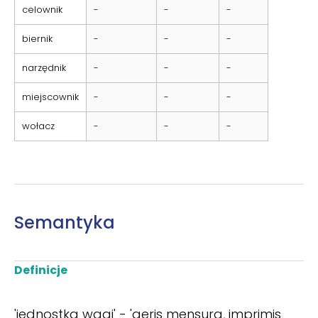
celownik
-
-
-
biernik
-
-
-
narzędnik
-
-
-
miejscownik
-
-
-
wołacz
-
-
-
Semantyka
Definicje
'jednostka wagi' - 'aeris mensura, imprimis