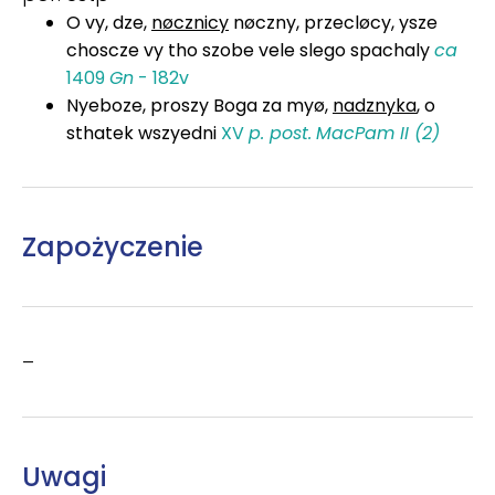
O vy, dze,
nøcznicy
nøczny, przecløcy, ysze
choscze vy tho szobe vele slego spachaly
ca
1409
Gn
- 182v
Nyeboze, proszy Boga za myø,
nadznyka
, o
sthatek wszyedni
XV
p. post.
MacPam II (2)
Zapożyczenie
–
Uwagi