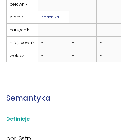
celownik
-
-
-
biernik
nędznika
-
-
narzędnik
-
-
-
miejscownik
-
-
-
wołacz
-
-
-
Semantyka
Definicje
por. Sstp