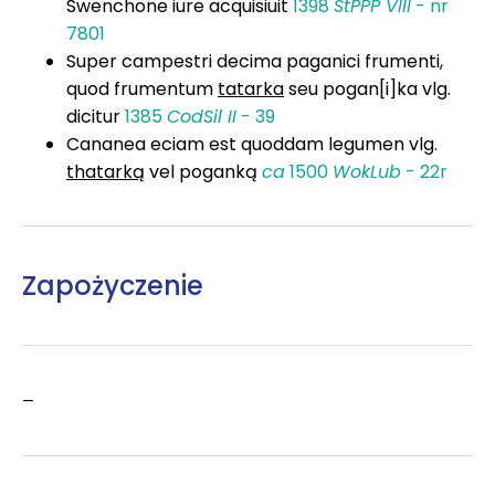
Swenchone iure acquisiuit
1398
StPPP VIII
- nr
7801
Super campestri decima paganici frumenti,
quod frumentum
tatarka
seu pogan[i]ka vlg.
dicitur
1385
CodSil II
- 39
Cananea eciam est quoddam legumen vlg.
thatarką
vel poganką
ca
1500
WokLub
- 22r
Zapożyczenie
–