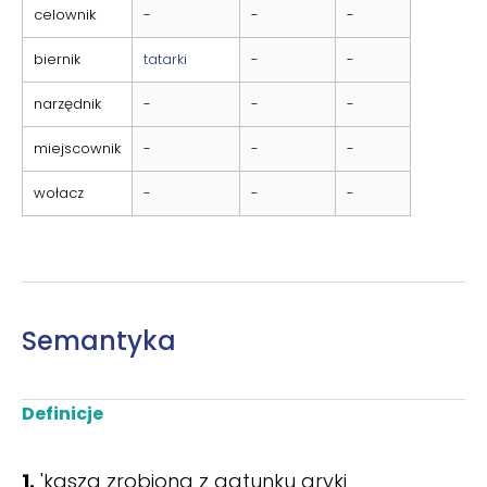
celownik
-
-
-
biernik
tatarki
-
-
narzędnik
-
-
-
miejscownik
-
-
-
wołacz
-
-
-
Semantyka
Definicje
1.
'kasza zrobiona z gatunku gryki