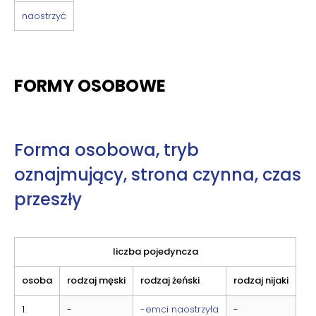
naostrzyć
FORMY OSOBOWE
Forma osobowa, tryb
oznajmujący, strona czynna, czas
przeszły
liczba pojedyncza
osoba
rodzaj męski
rodzaj żeński
rodzaj nijaki
1.
-
-emci naostrzyła
-