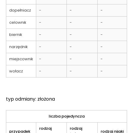
dopełniacz
-
-
-
celownik
-
-
-
biernik
-
-
-
narzędnik
-
-
-
miejscownik
-
-
-
wołacz
-
-
-
typ odmiany: złożona
liczba pojedyncza
rodzaj
rodzaj
przypadek
rodzaj nijaki