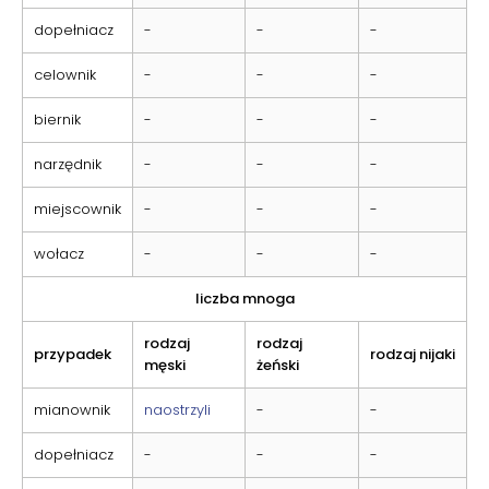
dopełniacz
-
-
-
celownik
-
-
-
biernik
-
-
-
narzędnik
-
-
-
miejscownik
-
-
-
wołacz
-
-
-
liczba mnoga
rodzaj
rodzaj
przypadek
rodzaj nijaki
męski
żeński
mianownik
naostrzyli
-
-
dopełniacz
-
-
-