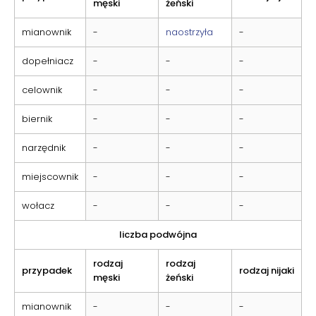
męski
żeński
mianownik
-
naostrzyła
-
dopełniacz
-
-
-
celownik
-
-
-
biernik
-
-
-
narzędnik
-
-
-
miejscownik
-
-
-
wołacz
-
-
-
liczba podwójna
rodzaj
rodzaj
przypadek
rodzaj nijaki
męski
żeński
mianownik
-
-
-