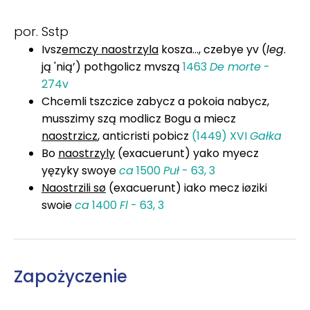
por. Sstp
Ivsz
emczy naostrzyla
kosza..., czebye yv (
leg
.
ją 'nią’) pothgolicz mvszą
1463
De morte
-
274v
Chcemli tszczice zabycz a pokoia nabycz,
musszimy szą modlicz Bogu a miecz
naostrzicz
, anticristi pobicz
(1449) XVI
Gałka
Bo
naostrzyly
(exacuerunt) yako myecz
yęzyky swoye
ca
1500
Puł
- 63, 3
Naostrzili sø
(exacuerunt) iako mecz iøziki
swoie
ca
1400
Fl
- 63, 3
Zapożyczenie