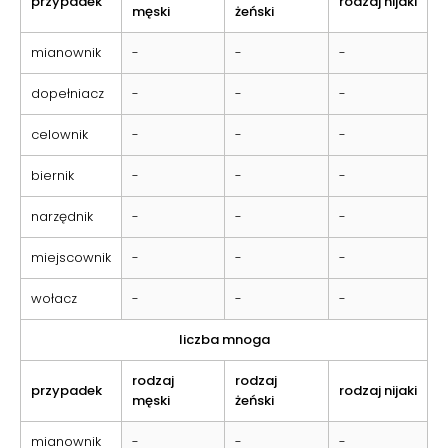
przypadek
rodzaj nijaki
męski
żeński
mianownik
-
-
-
dopełniacz
-
-
-
celownik
-
-
-
biernik
-
-
-
narzędnik
-
-
-
miejscownik
-
-
-
wołacz
-
-
-
liczba mnoga
rodzaj
rodzaj
przypadek
rodzaj nijaki
męski
żeński
mianownik
-
-
-