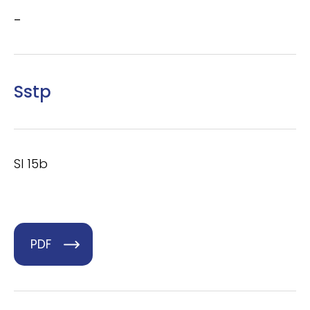
–
Sstp
SI 15b
PDF