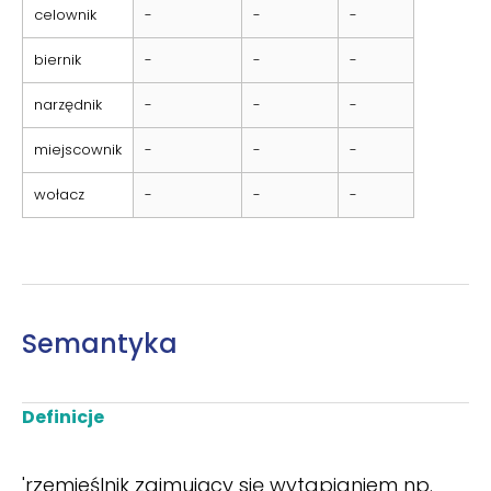
celownik
-
-
-
biernik
-
-
-
narzędnik
-
-
-
miejscownik
-
-
-
wołacz
-
-
-
Semantyka
Definicje
'rzemieślnik zajmujący się wytapianiem np.