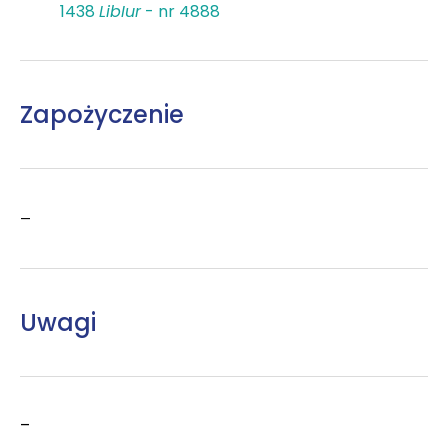
1438
LibIur
- nr 4888
Zapożyczenie
–
Uwagi
–