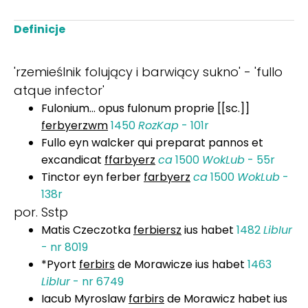
Definicje
'rzemieślnik folujący i barwiący sukno' - 'fullo
atque infector'
Fulonium... opus fulonum proprie [[sc.]]
ferbyerzwm
1450
RozKap
- 101r
Fullo eyn walcker qui preparat pannos et
excandicat
ffarbyerz
ca
1500
WokLub
- 55r
Tinctor eyn ferber
farbyerz
ca
1500
WokLub
-
138r
por. Sstp
Matis Czeczotka
ferbiersz
ius habet
1482
LibIur
- nr 8019
*Pyort
ferbirs
de Morawicze ius habet
1463
LibIur
- nr 6749
Iacub Myroslaw
farbirs
de Morawicz habet ius