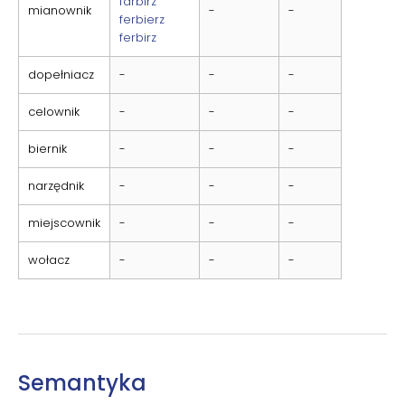
farbirz
mianownik
-
-
ferbierz
ferbirz
dopełniacz
-
-
-
celownik
-
-
-
biernik
-
-
-
narzędnik
-
-
-
miejscownik
-
-
-
wołacz
-
-
-
Semantyka