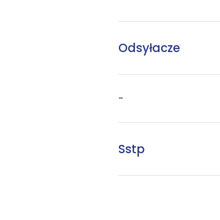
Odsyłacze
–
Sstp