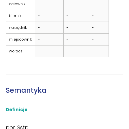
celownik
-
-
-
biernik
-
-
-
narzędnik
-
-
-
miejscownik
-
-
-
wołacz
-
-
-
Semantyka
Definicje
por. Sstp