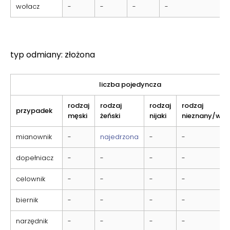
wołacz
-
-
-
-
typ odmiany: złożona
liczba pojedyncza
rodzaj
rodzaj
rodzaj
rodzaj
przypadek
męski
żeński
nijaki
nieznany/wsp
mianownik
-
najedrzona
-
-
dopełniacz
-
-
-
-
celownik
-
-
-
-
biernik
-
-
-
-
narzędnik
-
-
-
-