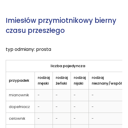
Imiesłów przymiotnikowy bierny
czasu przeszłego
typ odmiany: prosta
liczba pojedyncza
rodzaj
rodzaj
rodzaj
rodzaj
przypadek
męski
żeński
nijaki
nieznany/wspólny
mianownik
-
-
-
-
dopełniacz
-
-
-
-
celownik
-
-
-
-