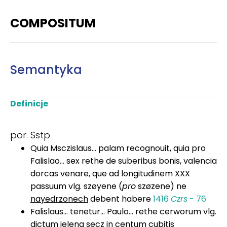
COMPOSITUM
Semantyka
Definicje
por. Sstp
Quia Msczislaus... palam recognouit, quia pro
Falislao... sex rethe de suberibus bonis, valencia
dorcas venare, que ad longitudinem XXX
passuum vlg. szøyene (
pro
szøzene) ne
nayedrzonech
debent habere
1416
Czrs
- 76
Falislaus... tenetur... Paulo... rethe cerworum vlg.
dictum jelena secz in centum cubitis