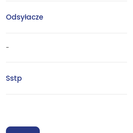
Odsyłacze
–
Sstp