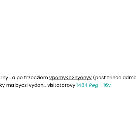
rny... a po trzecziem
vpomy<e>nyenyv
(post trinae admon
aky ma byczi vydan... visitatorovy
1484
Reg
- 16v