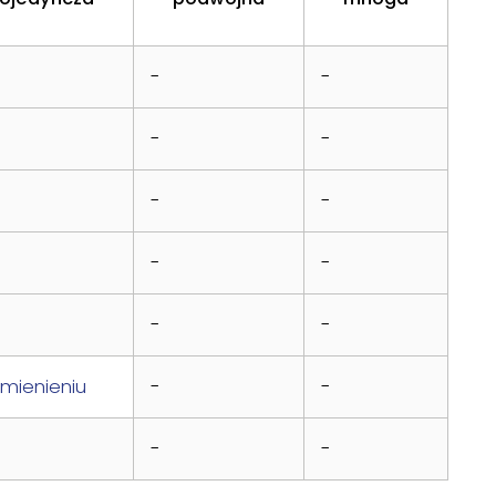
-
-
-
-
-
-
-
-
-
-
mienieniu
-
-
-
-