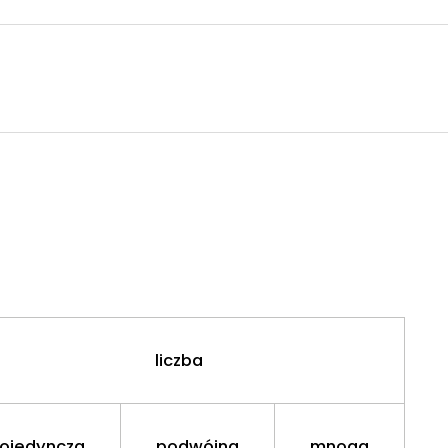
liczba
ojedyncza
podwójna
mnoga