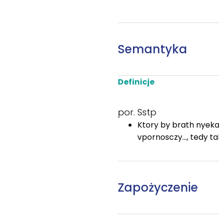
Semantyka
Definicje
por. Sstp
Ktory by brath nyeka
vpornosczy..., tedy t
Zapożyczenie