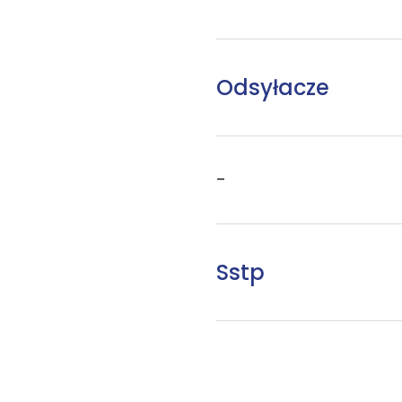
Odsyłacze
–
Sstp