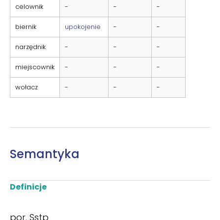
celownik
-
-
-
biernik
upokojenie
-
-
narzędnik
-
-
-
miejscownik
-
-
-
wołacz
-
-
-
Semantyka
Definicje
por. Sstp