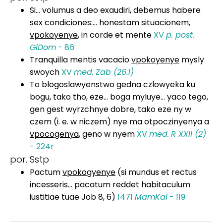
Si... volumus a deo exaudiri, debemus habere
sex condiciones:... honestam situacionem,
vpokoyenye
, in corde et mente
XV
p. post.
GlDom
- 86
Tranquilla mentis vacacio
vpokoyenye
mysly
swoych
XV
med.
Zab (26.1)
To blogoslawyenstwo gedna czlowyeka ku
bogu, tako tho, eze... boga myluye... yaco tego,
gen gest wyrzchnye dobre, tako eze ny w
czem (i. e. w niczem) nye ma otpoczinyenya a
vpocogenya
, geno w nyem
XV
med.
R XXII (2)
- 224r
por. Sstp
Pactum
vpokogyenye
(si mundus et rectus
incesseris... pacatum reddet habitaculum
iustitiae tuae Job 8, 6)
1471
MamKal
- 119