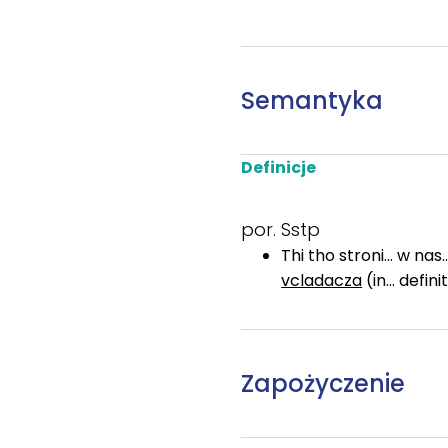
Semantyka
Definicje
por. Sstp
Thi tho stroni... w n
vcladacza
(in... def
Zapożyczenie