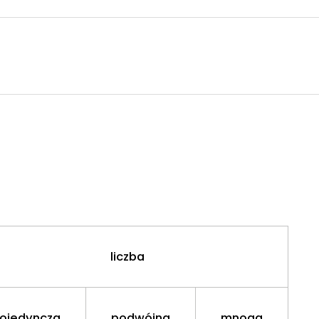
liczba
ojedyncza
podwójna
mnoga