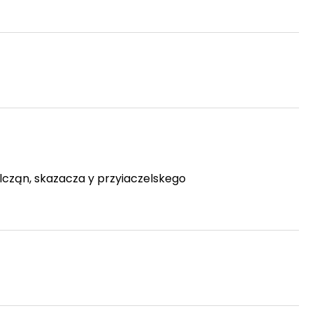
wfalcząn, skazacza y przyiaczelskego