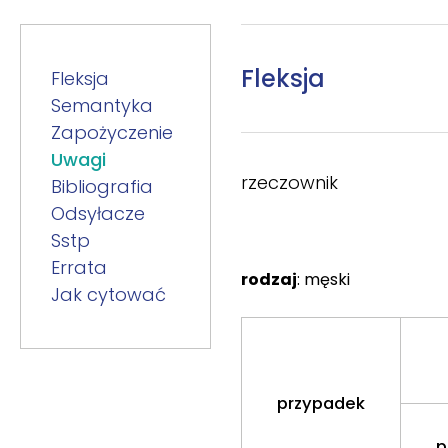
Fleksja
Fleksja
Semantyka
Zapożyczenie
Uwagi
rzeczownik
Bibliografia
Odsyłacze
Sstp
Errata
rodzaj
: męski
Jak cytować
przypadek
p