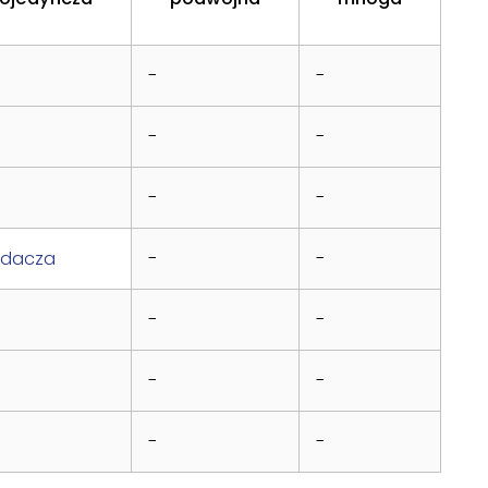
-
-
-
-
-
-
adacza
-
-
-
-
-
-
-
-