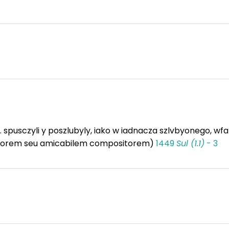
as... spusczyli y poszlubyly, iako w iadnacza szlvbyonego, 
initorem seu amicabilem compositorem)
1449
Sul (1.1)
- 3