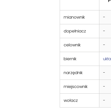
mianownik
-
dopełniacz
-
celownik
-
biernik
ukł
narzędnik
-
miejscownik
-
wołacz
-