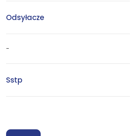
Odsyłacze
–
Sstp