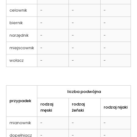
celownik
-
-
-
biernik
-
-
-
narzędnik
-
-
-
miejscownik
-
-
-
wołacz
-
-
-
liczba podwójna
przypadek
rodzaj
rodzaj
rodzaj nijaki
męski
żeński
mianownik
-
-
-
dopełniacz
-
-
-