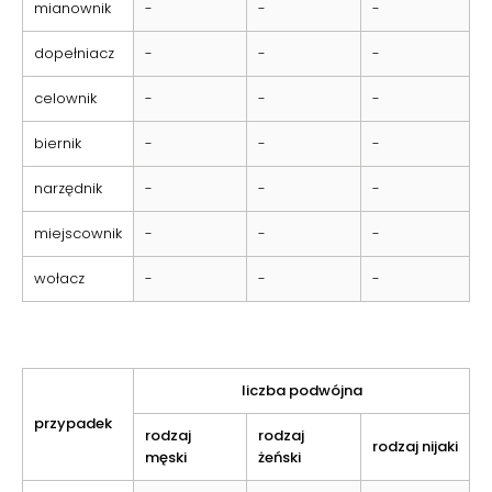
mianownik
-
-
-
dopełniacz
-
-
-
celownik
-
-
-
biernik
-
-
-
narzędnik
-
-
-
miejscownik
-
-
-
wołacz
-
-
-
liczba podwójna
przypadek
rodzaj
rodzaj
rodzaj nijaki
męski
żeński