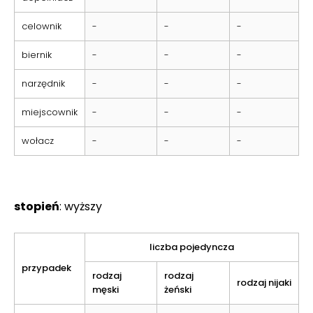
celownik
-
-
-
biernik
-
-
-
narzędnik
-
-
-
miejscownik
-
-
-
wołacz
-
-
-
stopień
: wyższy
liczba pojedyncza
przypadek
rodzaj
rodzaj
rodzaj nijaki
męski
żeński