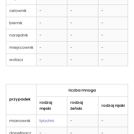
celownik
-
-
-
biernik
-
-
-
narzędnik
-
-
-
miejscownik
-
-
-
wołacz
-
-
-
liczba mnoga
przypadek
rodzaj
rodzaj
rodzaj nijaki
męski
żeński
mianownik
tyluchni
-
-
dopełniacz
-
-
-