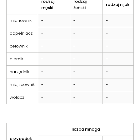
rodzaj
rodzaj
rodzaj nijaki
męski
żeński
mianownik
-
-
-
dopełniacz
-
-
-
celownik
-
-
-
biernik
-
-
-
narzędnik
-
-
-
miejscownik
-
-
-
wołacz
-
-
-
liczba mnoga
przypadek