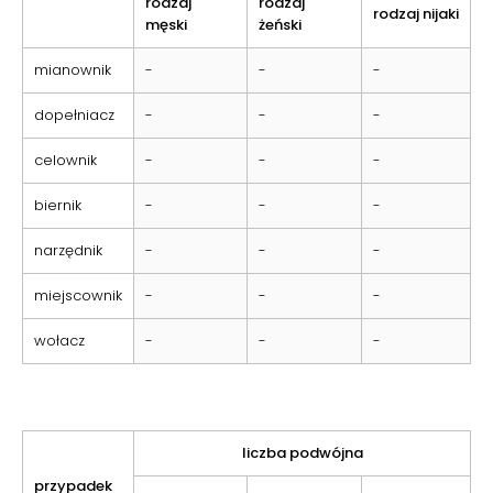
rodzaj
rodzaj
rodzaj nijaki
męski
żeński
mianownik
-
-
-
dopełniacz
-
-
-
celownik
-
-
-
biernik
-
-
-
narzędnik
-
-
-
miejscownik
-
-
-
wołacz
-
-
-
liczba podwójna
przypadek