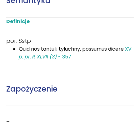
Semantyka
Definicje
por. Sstp
Quid nos tantuli,
tyluchny
, possumus dicere
XV
p. pr.
R XLVII (3)
- 357
Zapożyczenie
–