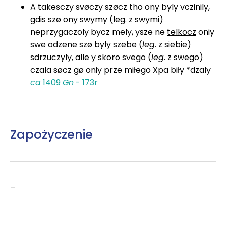
A takesczy svøczy szøcz tho ony byly vczinily,
gdis szø ony swymy (
leg
. z swymi)
neprzygaczoly bycz mely, ysze ne
telkocz
oniy
swe odzene szø byly szebe (
leg
. z siebie)
sdrzuczyly, alle y skoro svego (
leg
. z swego)
czala søcz gø oniy prze miłego Xpa biły *dzaly
ca
1409
Gn
- 173r
Zapożyczenie
–