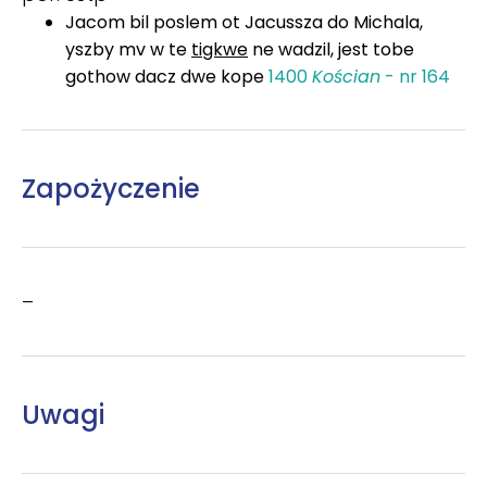
Jacom bil poslem ot Jacussza do Michala,
yszby mv w te
tigkwe
ne wadzil, jest tobe
gothow dacz dwe kope
1400
Kościan
- nr 164
Zapożyczenie
–
Uwagi