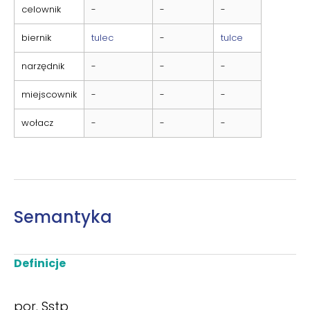
celownik
-
-
-
biernik
tulec
-
tulce
narzędnik
-
-
-
miejscownik
-
-
-
wołacz
-
-
-
Semantyka
Definicje
por. Sstp