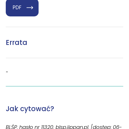
PDF
Errata
-
Jak cytować?
BLŚP, hasło nr 11320, blsp.ijppan.pl, [dostęp: 06-