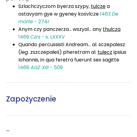
Szlachczyczom byerza szypy,
tulcze
a
ostavyam gye w gyeney kosvlcze
1463
De
morte
- 274r
Anym czy panczerza... wszyal... any
thulcza
1469
Czrs
- s. LXXXV
Quando percussisti Andream... al. sczepalesz
(
leg
. zszczepałeś) pheretram al.
tulecz
ipsius
Iohannis, in qua feretra fuerunt sex sagitte
1466
AGZ XIII
- 509
Zapożyczenie
–