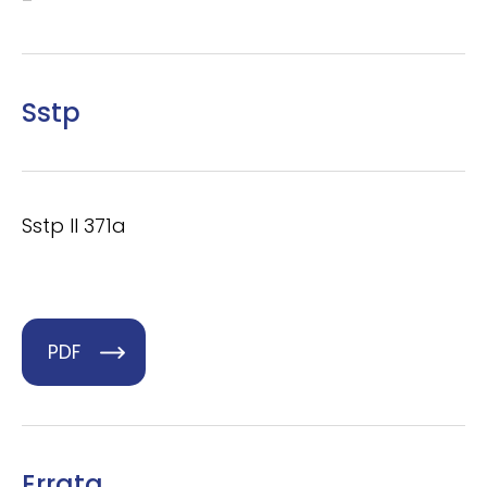
–
Sstp
Sstp II 371a
PDF
Errata