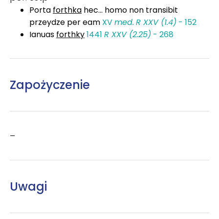
Porta
forthka
hec... homo non transibit
przeydze per eam
XV
med.
R XXV (1.4)
- 152
Ianuas
forthky
1441
R XXV (2.25)
- 268
Zapożyczenie
–
Uwagi