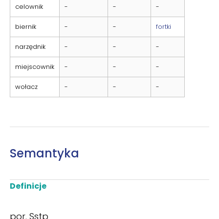
celownik
-
-
-
biernik
-
-
fortki
narzędnik
-
-
-
miejscownik
-
-
-
wołacz
-
-
-
Semantyka
Definicje
por. Sstp