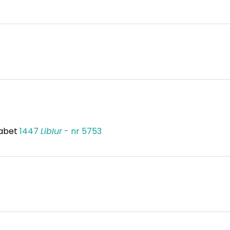
habet
1447
LibIur
- nr 5753