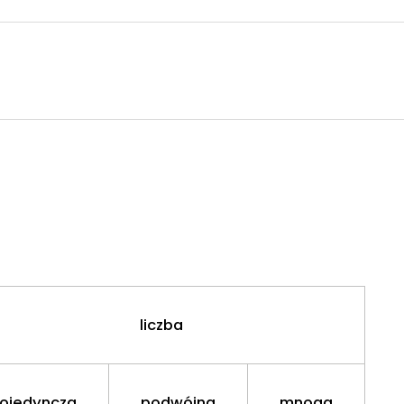
liczba
ojedyncza
podwójna
mnoga