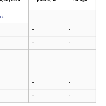
rz
-
-
-
-
-
-
-
-
-
-
-
-
-
-