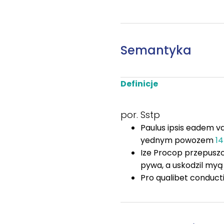
Semantyka
Definicje
por. Sstp
Paulus ipsis eadem va
yednym powozem
1
Ize Procop przepusz
pywa, a uskodzil m
Pro qualibet conduct