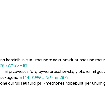
sa hominibus suis... reducere se submisit et hoc una redu
476
AGZ XV
- 191
cil mi przewescz
forą
pywa proschowską y okazal mi gosp
yą sexagenam
1441
StPPP II (2)
- nr 2978
ione currus seu
fura
ipsi kmethones habebunt per unum