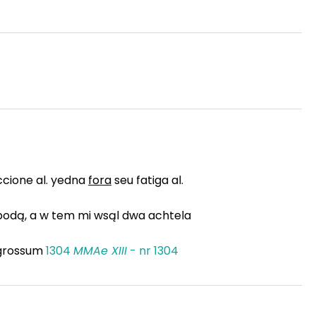
ccione al. yedna
fora
seu fatiga al.
odą, a w tem mi wsąl dwa achtela
 grossum
1304
MMAe XIII
- nr 1304