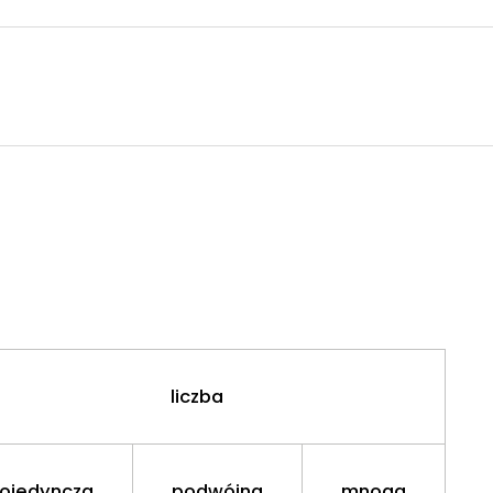
liczba
ojedyncza
podwójna
mnoga