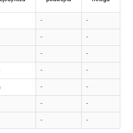
a
-
-
-
-
-
-
ę
-
-
ą
-
-
-
-
-
-