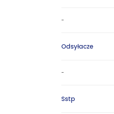
–
Odsyłacze
–
Sstp