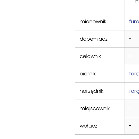
mianownik
fur
dopełniacz
-
celownik
-
biernik
for
narzędnik
for
miejscownik
-
wołacz
-