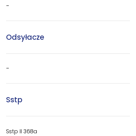
–
Odsyłacze
–
Sstp
Sstp II 368a