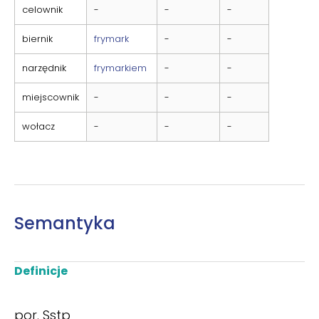
celownik
-
-
-
biernik
frymark
-
-
narzędnik
frymarkiem
-
-
miejscownik
-
-
-
wołacz
-
-
-
Semantyka
Definicje
por. Sstp