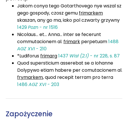
Jakom conya tego Gotarthovego nye wszal sz
gego gospody, czosz gemu
frimarkem
skaszan, any go ma, iako pol czwarty grzywny
1429
Pozn
- nr 1516
Nicolaus... et... Anna... inter se fecerunt
commutacionem al.
frimark
perpetuam
1488
AGZ XVI
- 210
*Ludiforus
frimarg
1437
Wisł (2.1)
- nr 228, s. 87
Quod supersticium asserebat se a Iohanne
Dolypywo etiam habere per comutacionem al.
frymarkem
, quod recepit terram pro terra
1486
AGZ XVI
- 203
Zapożyczenie