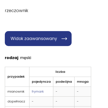
rzeczownik
Widok zaawansowany
rodzaj
: męski
liczba
przypadek
pojedyncza
podwójna
mnoga
mianownik
frymark
-
-
dopełniacz
-
-
-