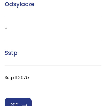
Odsyłacze
–
Sstp
Sstp II 367b
PDF