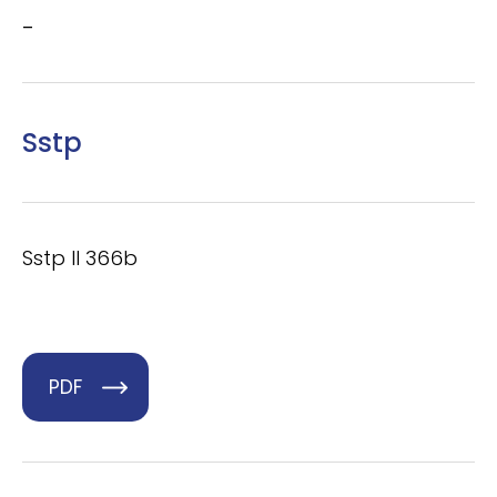
–
Sstp
Sstp II 366b
PDF