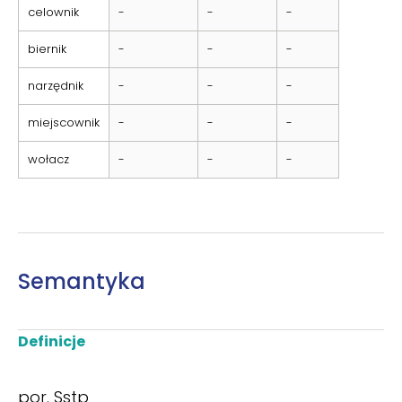
celownik
-
-
-
biernik
-
-
-
narzędnik
-
-
-
miejscownik
-
-
-
wołacz
-
-
-
Semantyka
Definicje
por. Sstp