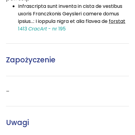
Infrascripta sunt inventa in cista de vestibus
uxoris Franczkonis Geysleri camere domus
ipsius...: I ioppula nigra et alia flavea de
forstat
1413
CracArt
- nr 195
Zapożyczenie
–
Uwagi