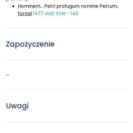
Hominem... Petri profugum nomine Petrum,
fornal
1477
AGZ XVIII
- 143
Zapożyczenie
–
Uwagi