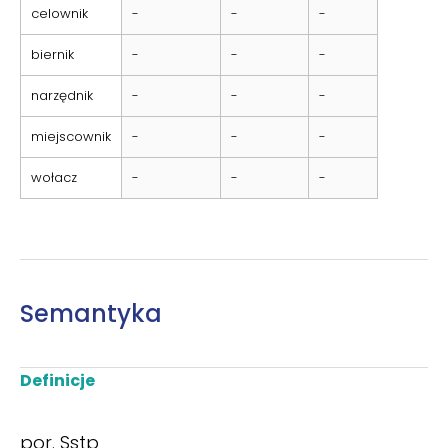
celownik
-
-
-
biernik
-
-
-
narzędnik
-
-
-
miejscownik
-
-
-
wołacz
-
-
-
Semantyka
Definicje
por. Sstp